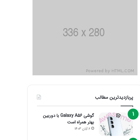
پربازدیدترین مطالب
گوشی Galaxy A56 با دوربین
بهتر همراه است
6 آبان 1403