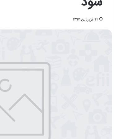
شود
22 فروردین 1397