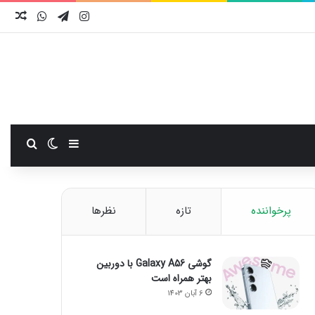
اینستاگرام
تلگرام
واتس آ
نوش
سایدبار
تغییر پوست
جستجو
پرخواننده
تازه
نظرها
گوشی Galaxy A56 با دوربین
بهتر همراه است
6 آبان 1403