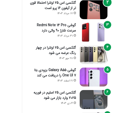
گلکسی اس 25 اولترا احتمالا قوی
تر از آیفون 16 پرو است
17 مرداد 1403
گوشی Redmi Note 14 Pro
سرعت شارژ 90 واتی دارد
31 مرداد 1403
گلکسی اس 25 اولترا در چهار
رنگ عرضه می شود
28 مهر 1403
گوشی Galaxy A55 بزودی بتا
One UI 7 را دریافت می کند
21 اسفند 1403
گلکسی اس 25 اسلیم در فوریه
2025 وارد بازار می شود
4 دی 1403