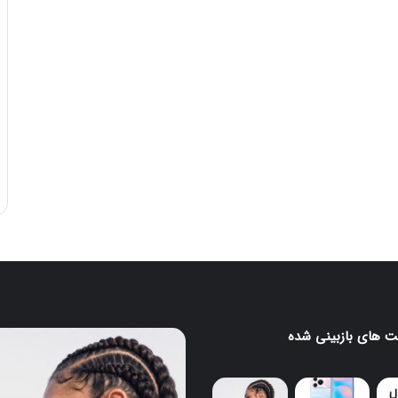
 های بازبینی شده
پایان
کار
گوگل
اسیستنت؛