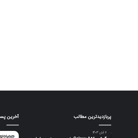
پربازدیدترین مطالب
آخرین پست
هواوی
ایرباد
CMF
nova
Clip
16
6 آبان 1403
Pro
SE