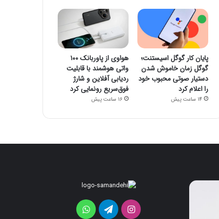
پایان کار گوگل اسیستنت؛
هواوی از پاوربانک ۱۰۰
گوگل زمان خاموش شدن
واتی هوشمند با قابلیت
دستیار صوتی محبوب خود
ردیابی آفلاین و شارژ
را اعلام کرد
فوق‌سریع رونمایی کرد
14 ساعت پیش
16 ساعت پیش
هواوی
موتورولا
از
به
پاوربانک
شکلی
اینستاگرام
تلگرام
واتس
۱۰۰
عجیب