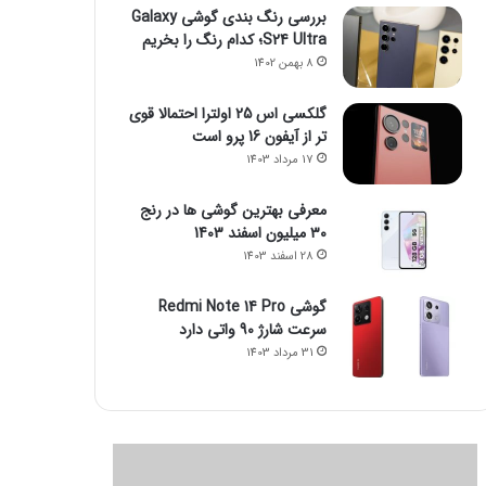
بررسی رنگ بندی گوشی Galaxy
S24 Ultra؛ کدام رنگ را بخریم
8 بهمن 1402
گلکسی اس 25 اولترا احتمالا قوی
تر از آیفون 16 پرو است
17 مرداد 1403
معرفی بهترین گوشی ها در رنج
۳۰ میلیون اسفند 1403
28 اسفند 1403
گوشی Redmi Note 14 Pro
سرعت شارژ 90 واتی دارد
31 مرداد 1403