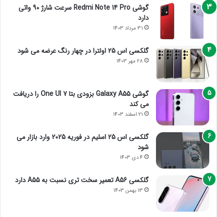
گوشی Redmi Note 14 Pro سرعت شارژ 90 واتی
دارد
31 مرداد 1403
گلکسی اس 25 اولترا در چهار رنگ عرضه می شود
28 مهر 1403
گوشی Galaxy A55 بزودی بتا One UI 7 را دریافت
می کند
21 اسفند 1403
گلکسی اس 25 اسلیم در فوریه 2025 وارد بازار می
شود
4 دی 1403
گلکسی A56 تعمیر سخت تری نسبت به A55 دارد
13 بهمن 1403