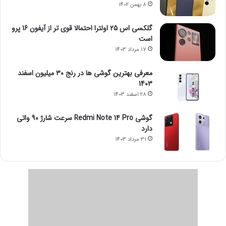
8 بهمن 1402
گلکسی اس 25 اولترا احتمالا قوی تر از آیفون 16 پرو
است
17 مرداد 1403
معرفی بهترین گوشی ها در رنج ۳۰ میلیون اسفند
1403
28 اسفند 1403
گوشی Redmi Note 14 Pro سرعت شارژ 90 واتی
دارد
31 مرداد 1403