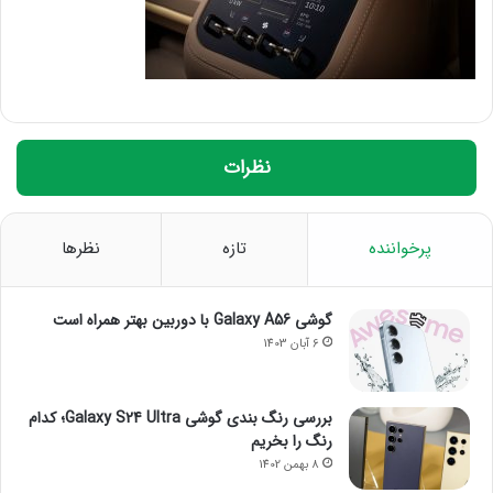
نظرات
پرخواننده
تازه
نظرها
گوشی Galaxy A56 با دوربین بهتر همراه است
6 آبان 1403
بررسی رنگ بندی گوشی Galaxy S24 Ultra؛ کدام
رنگ را بخریم
8 بهمن 1402