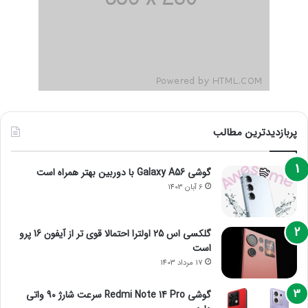
پربازدیدترین مطالب
گوشی Galaxy A56 با دوربین بهتر همراه است
6 آبان 1403
گلکسی اس 25 اولترا احتمالا قوی تر از آیفون 16 پرو
است
17 مرداد 1403
گوشی Redmi Note 14 Pro سرعت شارژ 90 واتی