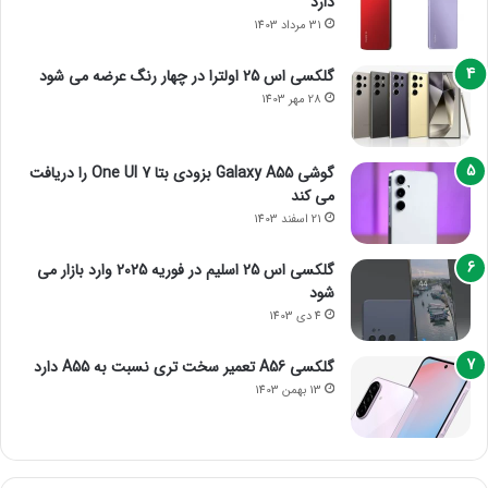
دارد
31 مرداد 1403
گلکسی اس 25 اولترا در چهار رنگ عرضه می شود
28 مهر 1403
گوشی Galaxy A55 بزودی بتا One UI 7 را دریافت
می کند
21 اسفند 1403
گلکسی اس 25 اسلیم در فوریه 2025 وارد بازار می
شود
4 دی 1403
گلکسی A56 تعمیر سخت تری نسبت به A55 دارد
13 بهمن 1403