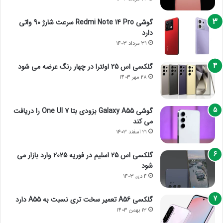
گوشی Redmi Note 14 Pro سرعت شارژ 90 واتی
دارد
31 مرداد 1403
گلکسی اس 25 اولترا در چهار رنگ عرضه می شود
28 مهر 1403
گوشی Galaxy A55 بزودی بتا One UI 7 را دریافت
می کند
21 اسفند 1403
گلکسی اس 25 اسلیم در فوریه 2025 وارد بازار می
شود
4 دی 1403
گلکسی A56 تعمیر سخت تری نسبت به A55 دارد
13 بهمن 1403