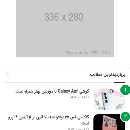
پربازدیدترین مطالب
گوشی Galaxy A56 با دوربین بهتر همراه است
6 آبان 1403
گلکسی اس 25 اولترا احتمالا قوی تر از آیفون 16 پرو
است
17 مرداد 1403