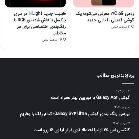
ردمی 17C 5G معرفی می‌شود؛ یک
قابلیت جدید HiLight در سری
گوشی قدیمی با نامی جدید
پیکسل 11 فاش شد؛ نور RGB با
رنگ‌بندی اختصاصی برای هر
11 ساعت پیش
مخاطب
24 ساعت پیش
پربازدیدترین مطالب
6 آبان 1403
گوشی Galaxy A56 با دوربین بهتر همراه است
8 بهمن 1402
بررسی رنگ بندی گوشی Galaxy S24 Ultra؛ کدام رنگ را بخریم
17 مرداد 1403
گلکسی اس 25 اولترا احتمالا قوی تر از آیفون 16 پرو است