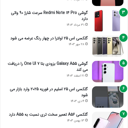
گوشی Redmi Note 14 Pro سرعت شارژ 90 واتی
دارد
31 مرداد 1403
گلکسی اس 25 اولترا در چهار رنگ عرضه می شود
28 مهر 1403
گوشی Galaxy A55 بزودی بتا One UI 7 را دریافت
می کند
21 اسفند 1403
گلکسی اس 25 اسلیم در فوریه 2025 وارد بازار می
شود
4 دی 1403
گلکسی A56 تعمیر سخت تری نسبت به A55 دارد
13 بهمن 1403