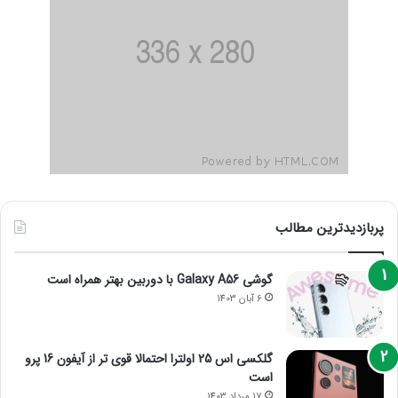
پربازدیدترین مطالب
گوشی Galaxy A56 با دوربین بهتر همراه است
6 آبان 1403
گلکسی اس 25 اولترا احتمالا قوی تر از آیفون 16 پرو
است
17 مرداد 1403