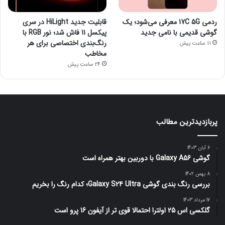
ردمی 17C 5G معرفی می‌شود؛ یک
قابلیت جدید HiLight در سری
گوشی قدیمی با نامی جدید
پیکسل 11 فاش شد؛ نور RGB با
رنگ‌بندی اختصاصی برای هر
11 ساعت پیش
مخاطب
24 ساعت پیش
پربازدیدترین مطالب
6 آبان 1403
گوشی Galaxy A56 با دوربین بهتر همراه است
8 بهمن 1402
بررسی رنگ بندی گوشی Galaxy S24 Ultra؛ کدام رنگ را بخریم
17 مرداد 1403
گلکسی اس 25 اولترا احتمالا قوی تر از آیفون 16 پرو است