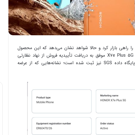
رکت آنر در اوایل خرداد ۱۴۰۴ نسخه ۴G گوشی X7e را راهی بازار کرد و حالا شواهد نشان می‌دهد که این محصول
به‌زودی با یک همراه جدید روانه بازار خواهد شد. آنر X7e Plus 5G موفق به دریافت تأییدیه فروش از نهاد نظارتی
مخابرات امارات (TDRA) شده و نام این گوشی در پایگاه داده SGS نیز ثبت شده است؛ نشانه‌هایی که از عرضه