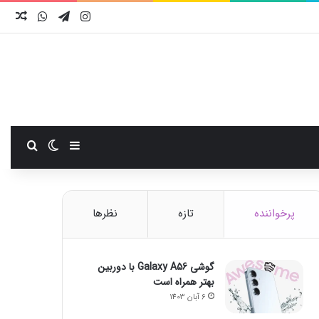
اینستاگرام
تلگرام
واتس آ
نوش
سایدبار
تغییر پوست
جستجو
پرخواننده
تازه
نظرها
گوشی Galaxy A56 با دوربین
بهتر همراه است
6 آبان 1403