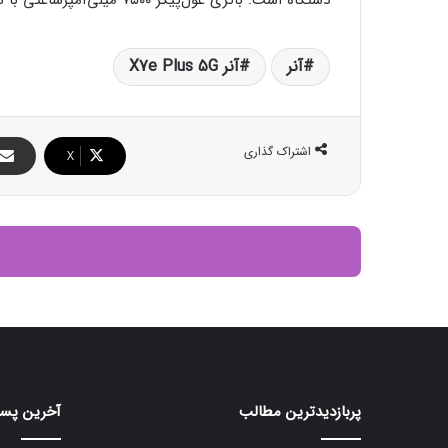
آنر
آنر X7e Plus 5G
اشتراک گذاری
X
پربازدیدترین مطالب
آخرین پست
ردمی
پیکسل
۱۱
K100