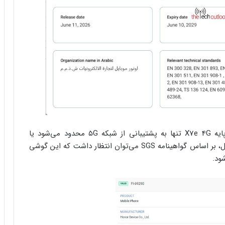
هنوز مشخص نیست که تفاوت نسخه Plus با مدل پایه X7e 4G تنها به پشتیبانی از شبکه ۵G محدود می‌شود یا
تغییرات سخت‌افزاری دیگری نیز در کار است. با این حال، بر اساس گواهینامه SGS می‌توان انتظار داشت که این گوشی
ود.