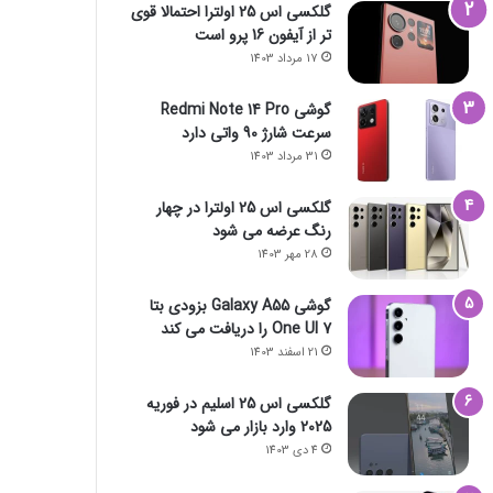
گلکسی اس 25 اولترا احتمالا قوی
تر از آیفون 16 پرو است
17 مرداد 1403
گوشی Redmi Note 14 Pro
سرعت شارژ 90 واتی دارد
31 مرداد 1403
گلکسی اس 25 اولترا در چهار
رنگ عرضه می شود
28 مهر 1403
گوشی Galaxy A55 بزودی بتا
One UI 7 را دریافت می کند
21 اسفند 1403
گلکسی اس 25 اسلیم در فوریه
2025 وارد بازار می شود
4 دی 1403