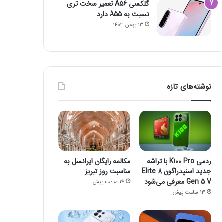
گلکسی A56 تعمیر سخت تری
نسبت به A55 دارد
13 بهمن 1403
نوشته‌های تازه
ردمی K100 Pro با تراشه
مکالمه رایگان ایرانسل به
جدید اسنپدراگون 8 Elite
مناسبت روز تبریز
Gen 5 V معرفی می‌شود
14 ساعت پیش
13 ساعت پیش