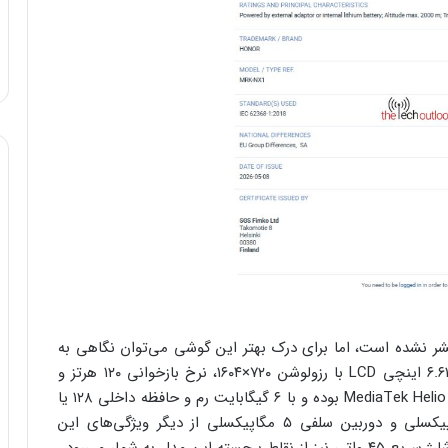
هیچ مشخصه فنی رسمی از X7e Plus 5G منتشر نشده است، اما برای درک بهتر این گوشی می‌توان نگاهی به
برادر کوچک‌ترش انداخت. X7e 4G مجهز به نمایشگر ۶.۶۱ اینچی LCD با رزولوشن ۷۲۰×۱۶۰۴، نرخ بازخوانی ۱۲۰ هرتز و
روشنایی پیک ۱۰۱۰ نیت است. پردازنده این گوشی MediaTek Helio G81 بوده و با ۶ گیگابایت رم و حافظه داخلی ۱۲۸ یا
۲۵۶ گیگابایتی عرضه می‌شود. دوربین اصلی ۵۰ مگاپیکسلی و دوربین سلفی ۵ مگاپیکسلی از دیگر ویژگی‌های این