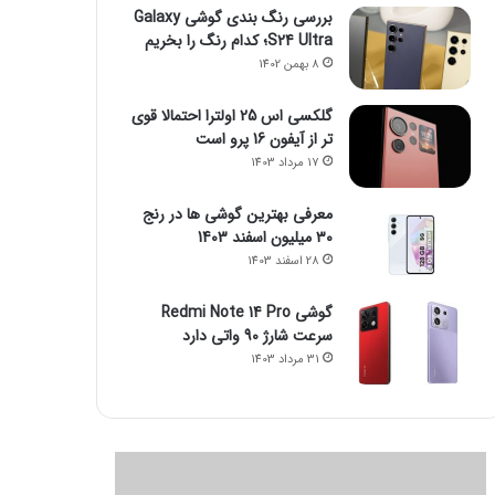
بررسی رنگ بندی گوشی Galaxy
S24 Ultra؛ کدام رنگ را بخریم
8 بهمن 1402
گلکسی اس 25 اولترا احتمالا قوی
تر از آیفون 16 پرو است
17 مرداد 1403
معرفی بهترین گوشی ها در رنج
۳۰ میلیون اسفند 1403
28 اسفند 1403
گوشی Redmi Note 14 Pro
سرعت شارژ 90 واتی دارد
31 مرداد 1403