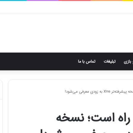
 بازی
تبلیغات
تماس با ما
X7e Plus  در راه است؛ نسخه