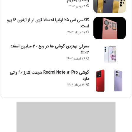
8 بهمن 1402
گلکسی اس 25 اولترا احتمالا قوی تر از آیفون 16 پرو
است
17 مرداد 1403
معرفی بهترین گوشی ها در رنج ۳۰ میلیون اسفند
1403
28 اسفند 1403
گوشی Redmi Note 14 Pro سرعت شارژ 90 واتی
دارد
31 مرداد 1403