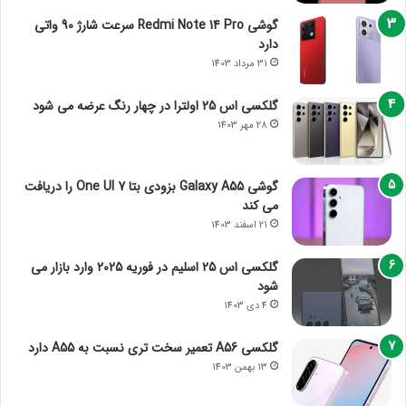
گوشی Redmi Note 14 Pro سرعت شارژ 90 واتی
دارد
31 مرداد 1403
گلکسی اس 25 اولترا در چهار رنگ عرضه می شود
28 مهر 1403
گوشی Galaxy A55 بزودی بتا One UI 7 را دریافت
می کند
21 اسفند 1403
گلکسی اس 25 اسلیم در فوریه 2025 وارد بازار می
شود
4 دی 1403
گلکسی A56 تعمیر سخت تری نسبت به A55 دارد
13 بهمن 1403