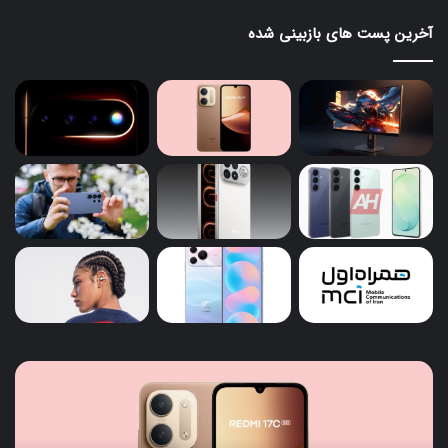
آخرین پست های بازبینی شده
ردمی
قاب
17C
جدی
ght
5G
معرفی
در