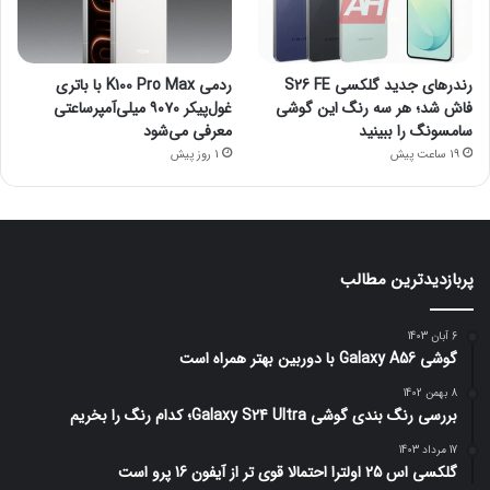
رندرهای جدید گلکسی S26 FE
ردمی K100 Pro Max با باتری
فاش شد؛ هر سه رنگ این گوشی
غول‌پیکر ۹۰۷۰ میلی‌آمپرساعتی
سامسونگ را ببینید
معرفی می‌شود
19 ساعت پیش
1 روز پیش
پربازدیدترین مطالب
6 آبان 1403
گوشی Galaxy A56 با دوربین بهتر همراه است
8 بهمن 1402
بررسی رنگ بندی گوشی Galaxy S24 Ultra؛ کدام رنگ را بخریم
17 مرداد 1403
گلکسی اس 25 اولترا احتمالا قوی تر از آیفون 16 پرو است