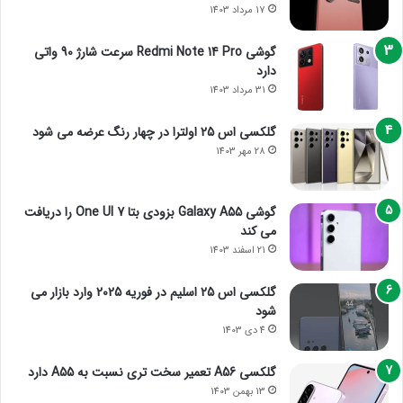
17 مرداد 1403
گوشی Redmi Note 14 Pro سرعت شارژ 90 واتی
دارد
31 مرداد 1403
گلکسی اس 25 اولترا در چهار رنگ عرضه می شود
28 مهر 1403
گوشی Galaxy A55 بزودی بتا One UI 7 را دریافت
می کند
21 اسفند 1403
گلکسی اس 25 اسلیم در فوریه 2025 وارد بازار می
شود
4 دی 1403
گلکسی A56 تعمیر سخت تری نسبت به A55 دارد
13 بهمن 1403