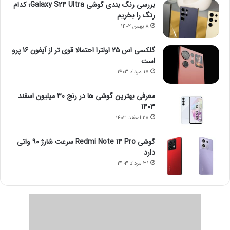
بررسی رنگ بندی گوشی Galaxy S24 Ultra؛ کدام
رنگ را بخریم
8 بهمن 1402
گلکسی اس 25 اولترا احتمالا قوی تر از آیفون 16 پرو
است
17 مرداد 1403
معرفی بهترین گوشی ها در رنج ۳۰ میلیون اسفند
1403
28 اسفند 1403
گوشی Redmi Note 14 Pro سرعت شارژ 90 واتی
دارد
31 مرداد 1403