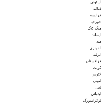
استونی
فنلاند
فرانسه
جورجیا
هنگ کنگ
ایسلند
هند
اندونزی
ایرلند
قزاقستان
کویت
لائوس
لتونی
لیبی
لیتوانی
لوکزامبورگ