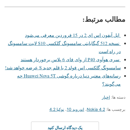
مطالب مرتبط:
اپل آیفون اس ای 2 در 15 فروردین معرفی می‌شود
نسخه 512 گیگابایتی سامسونگ گلکسی S10 لایت سامسونگ
در راه است
سری هوآوی P40 از وای فای 6 پلاس برخوردار هستند
سامسونگ گلکسی اس فولد 2 با قلم جدید S عرضه خواهد شد!
رسانه‌های معتبر دنیا درباره گوشی Huawei Nova 5T چه
می‌گویند؟
دسته ها:
اخبار
برچسب ها:
Nokia 4.2
،
اندروید 10
،
نوکیا 4.2
یک دیدگاه ارسال کنید