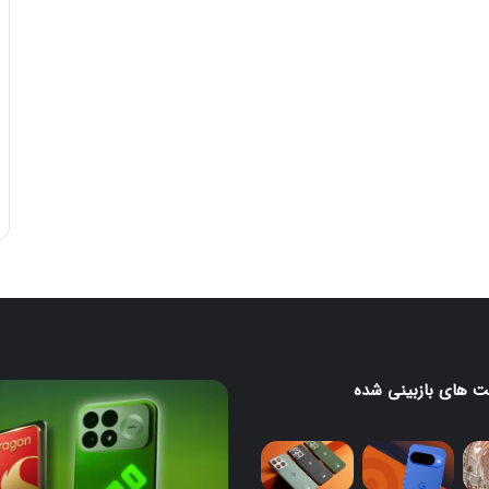
 های بازبینی شده
لا
ردمی
K100
Pro
با
تراشه