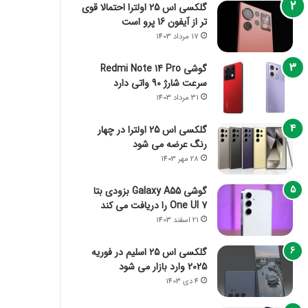
گلکسی اس 25 اولترا احتمالا قوی
تر از آیفون 16 پرو است
17 مرداد 1403
گوشی Redmi Note 14 Pro
سرعت شارژ 90 واتی دارد
31 مرداد 1403
گلکسی اس 25 اولترا در چهار
رنگ عرضه می شود
28 مهر 1403
گوشی Galaxy A55 بزودی بتا
One UI 7 را دریافت می کند
21 اسفند 1403
گلکسی اس 25 اسلیم در فوریه
2025 وارد بازار می شود
4 دی 1403