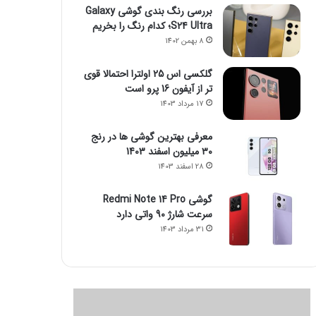
بررسی رنگ بندی گوشی Galaxy
S24 Ultra؛ کدام رنگ را بخریم
8 بهمن 1402
گلکسی اس 25 اولترا احتمالا قوی
تر از آیفون 16 پرو است
17 مرداد 1403
معرفی بهترین گوشی ها در رنج
۳۰ میلیون اسفند 1403
28 اسفند 1403
گوشی Redmi Note 14 Pro
سرعت شارژ 90 واتی دارد
31 مرداد 1403