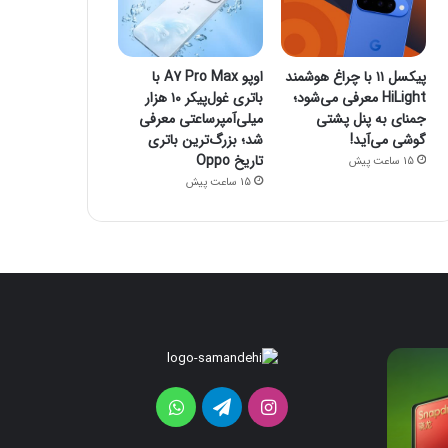
پیکسل ۱۱ با چراغ هوشمند
اوپو A7 Pro Max با
HiLight معرفی می‌شود؛
باتری غول‌پیکر ۱۰ هزار
جمنای به پنل پشتی
میلی‌آمپرساعتی معرفی
گوشی می‌آید!
شد؛ بزرگ‌ترین باتری
تاریخ Oppo
15 ساعت پیش
15 ساعت پیش
پیکسل
اوپو
A7
۱۱
با
Pro
اینستاگرام
تلگرام
واتس
چراغ
Max
هوشمند
با
آپ