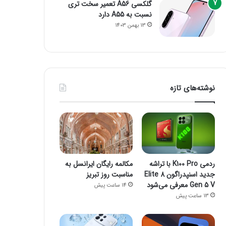
گلکسی A56 تعمیر سخت تری
نسبت به A55 دارد
13 بهمن 1403
نوشته‌های تازه
ردمی K100 Pro با تراشه
مکالمه رایگان ایرانسل به
جدید اسنپدراگون 8 Elite
مناسبت روز تبریز
Gen 5 V معرفی می‌شود
14 ساعت پیش
13 ساعت پیش