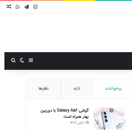
اینستاگرام
تلگرام
واتس آ
نوش
سایدبار
تغییر پوست
جستجو
پرخواننده
تازه
نظرها
گوشی Galaxy A56 با دوربین
بهتر همراه است
6 آبان 1403