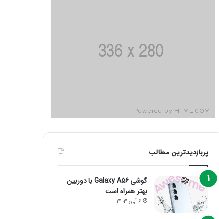
پربازدیدترین مطالب
گوشی Galaxy A56 با دوربین
بهتر همراه است
6 آبان 1403