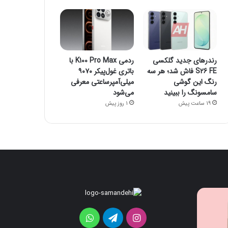
رندرهای جدید گلکسی
ردمی K100 Pro Max با
S26 FE فاش شد؛ هر سه
باتری غول‌پیکر ۹۰۷۰
رنگ این گوشی
میلی‌آمپرساعتی معرفی
سامسونگ را ببینید
می‌شود
19 ساعت پیش
1 روز پیش
قابلیت
رندرهای
جدید
جدید
HiLight
گلکسی
اینستاگرام
تلگرام
واتس
در
S26