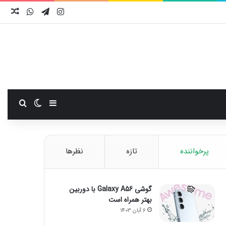
اینستاگرام
تلگرام
واتس آ
نوش
سایدبار
تغییر پوست
جستجو
پرخواننده
تازه
نظرها
گوشی Galaxy A56 با دوربین
بهتر همراه است
6 آبان 1403