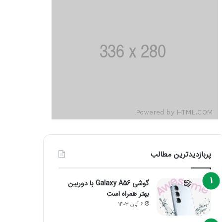
پربازدیدترین مطالب
گوشی Galaxy A56 با دوربین
بهتر همراه است
6 آبان 1403