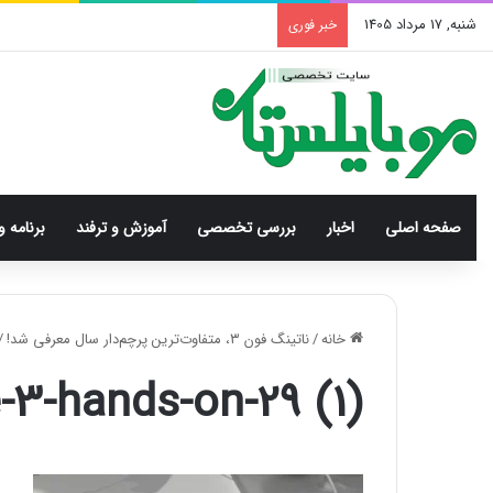
شنبه, 17 مرداد 1405
خبر فوری
صفحه اصلی
اخبار
بررسی‌ تخصصی
آموزش و ترفند
برنامه و
خانه
/
ناتینگ فون ۳، متفاوت‌ترین پرچم‌دار سال معرفی شد!
/
3-hands-on-29 (1)