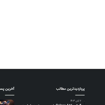
پربازدیدترین مطالب
آخرین پست
ردمی
مانیتور
K100
گیمین
۲۴۰
Pro
6 آبان 1403
Max
هرتزی