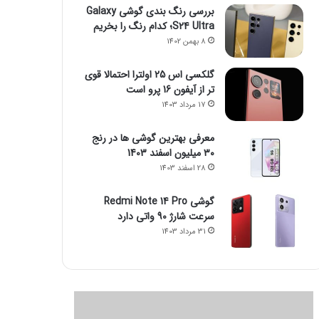
بررسی رنگ بندی گوشی Galaxy
S24 Ultra؛ کدام رنگ را بخریم
8 بهمن 1402
گلکسی اس 25 اولترا احتمالا قوی
تر از آیفون 16 پرو است
17 مرداد 1403
معرفی بهترین گوشی ها در رنج
۳۰ میلیون اسفند 1403
28 اسفند 1403
گوشی Redmi Note 14 Pro
سرعت شارژ 90 واتی دارد
31 مرداد 1403