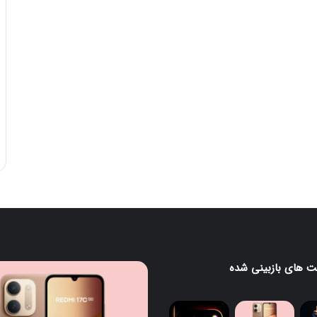
 های بازبینی شده
ردمی
گ
17C
5G
معرفی