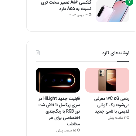
گلکسی A56 تعمیر سخت تری
نسبت به A55 دارد
13 بهمن 1403
نوشته‌های تازه
ردمی 17C 5G معرفی
قابلیت جدید HiLight در
می‌شود؛ یک گوشی
سری پیکسل 11 فاش شد؛
قدیمی با نامی جدید
نور RGB با رنگ‌بندی
اختصاصی برای هر
2 ساعت پیش
مخاطب
15 ساعت پیش