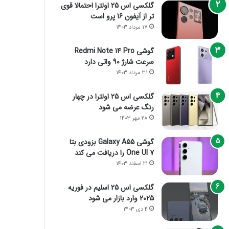
گلکسی اس 25 اولترا احتمالا قوی
تر از آیفون 16 پرو است
17 مرداد 1403
گوشی Redmi Note 14 Pro
سرعت شارژ 90 واتی دارد
31 مرداد 1403
گلکسی اس 25 اولترا در چهار
رنگ عرضه می شود
28 مهر 1403
گوشی Galaxy A55 بزودی بتا
One UI 7 را دریافت می کند
21 اسفند 1403
گلکسی اس 25 اسلیم در فوریه
2025 وارد بازار می شود
4 دی 1403