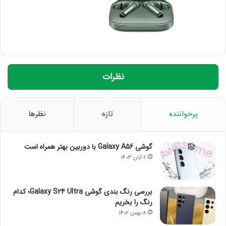
نظرات
پرخواننده
تازه
نظرها
گوشی Galaxy A56 با دوربین بهتر همراه است
6 آبان 1403
بررسی رنگ بندی گوشی Galaxy S24 Ultra؛ کدام
رنگ را بخریم
8 بهمن 1402