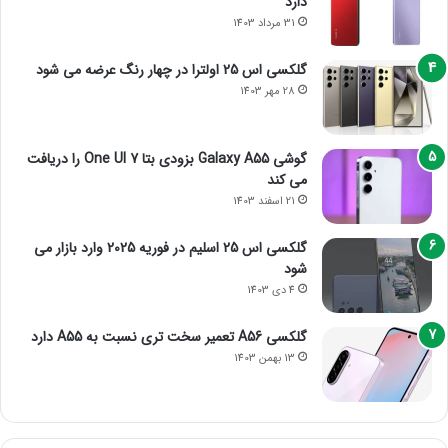
دارد
31 مرداد 1403
گلکسی اس 25 اولترا در چهار رنگ عرضه می شود
28 مهر 1403
گوشی Galaxy A55 بزودی بتا One UI 7 را دریافت
می کند
21 اسفند 1403
گلکسی اس 25 اسلیم در فوریه 2025 وارد بازار می
شود
4 دی 1403
گلکسی A56 تعمیر سخت تری نسبت به A55 دارد
13 بهمن 1403