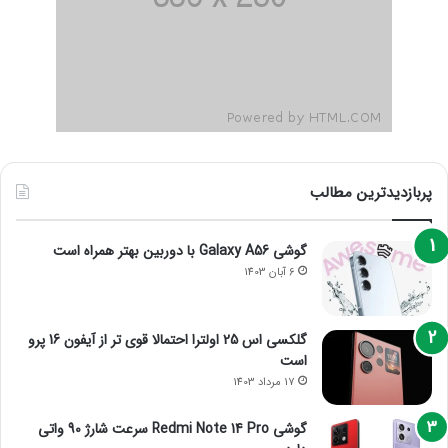
پربازدیدترین مطالب
گوشی Galaxy A56 با دوربین بهتر همراه است
6 آبان 1403
گلکسی اس 25 اولترا احتمالا قوی تر از آیفون 16 پرو
است
17 مرداد 1403
گوشی Redmi Note 14 Pro سرعت شارژ 90 واتی