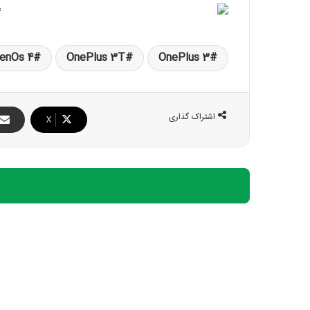
enOs 4
OnePlus 3T
OnePlus 3
اشتراک گذاری
X