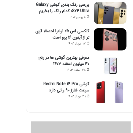
بررسی رنگ بندی گوشی Galaxy
S24 Ultra؛ کدام رنگ را بخریم
8 بهمن 1402
گلکسی اس 25 اولترا احتمالا قوی
تر از آیفون 16 پرو است
17 مرداد 1403
معرفی بهترین گوشی ها در رنج
۳۰ میلیون اسفند 1403
28 اسفند 1403
گوشی Redmi Note 14 Pro
سرعت شارژ 90 واتی دارد
31 مرداد 1403