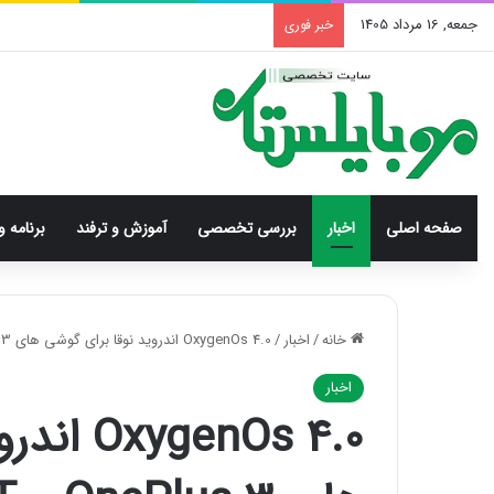
جمعه, 16 مرداد 1405
خبر فوری
صفحه اصلی
اخبار
بررسی‌ تخصصی
آموزش و ترفند
برنامه و
خانه
/
اخبار
/
OxygenOs 4.0 اندروید نوقا برای گوشی های OnePlus 3 و ۳T
اخبار
enOs 4.0