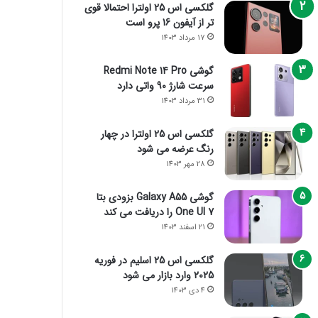
گلکسی اس 25 اولترا احتمالا قوی
تر از آیفون 16 پرو است
17 مرداد 1403
گوشی Redmi Note 14 Pro
سرعت شارژ 90 واتی دارد
31 مرداد 1403
گلکسی اس 25 اولترا در چهار
رنگ عرضه می شود
28 مهر 1403
گوشی Galaxy A55 بزودی بتا
One UI 7 را دریافت می کند
21 اسفند 1403
گلکسی اس 25 اسلیم در فوریه
2025 وارد بازار می شود
4 دی 1403