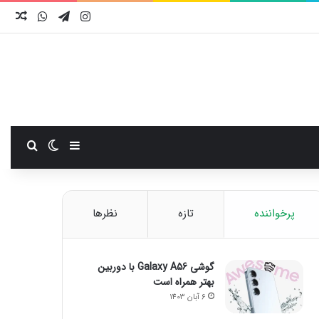
اینستاگرام
تلگرام
واتس آ
نوش
سایدبار
تغییر پوست
جستجو
پرخواننده
تازه
نظرها
گوشی Galaxy A56 با دوربین
بهتر همراه است
6 آبان 1403