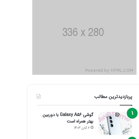
پربازدیدترین مطالب
گوشی Galaxy A56 با دوربین
بهتر همراه است
6 آبان 1403