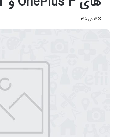
های OnePlus 3 و ۳T
12 دی 1395