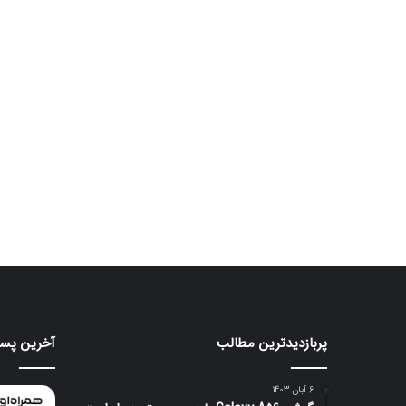
پربازدیدترین مطالب
آخرین پست
هواوی
ایرباد
CMF
nova
Clip
16
6 آبان 1403
Pro
SE