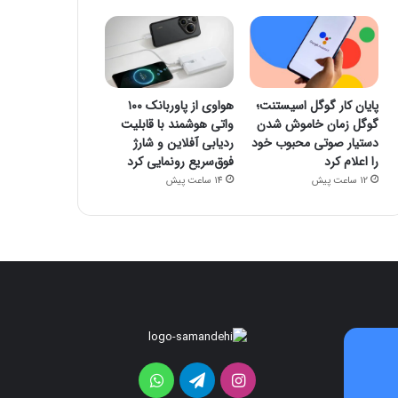
پایان کار گوگل اسیستنت؛
هواوی از پاوربانک ۱۰۰
گوگل زمان خاموش شدن
واتی هوشمند با قابلیت
دستیار صوتی محبوب خود
ردیابی آفلاین و شارژ
را اعلام کرد
فوق‌سریع رونمایی کرد
12 ساعت پیش
14 ساعت پیش
هواوی
موتورولا
از
به
پاوربانک
شکلی
اینستاگرام
تلگرام
واتس
۱۰۰
عجیب