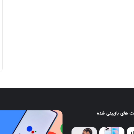
 های بازبینی شده
پایان
کار
گوگل
اسیستنت؛