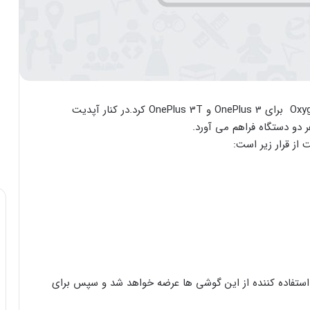
OnePlus شروع به بیرون دهی سیستم عامل OxygenOs 4.0 برای OnePlus 3 و OnePlus 3T کرد.در کنار آپدیت
از قرار زیر است:
ن استفاده کننده از این گوشی ها عرضه خواهد شد و سپس برای