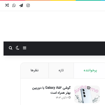
اینستاگرام
تلگرام
واتس آ
نوش
سایدبار
تغییر پوست
جستجو
پرخواننده
تازه
نظرها
گوشی Galaxy A56 با دوربین
بهتر همراه است
6 آبان 1403