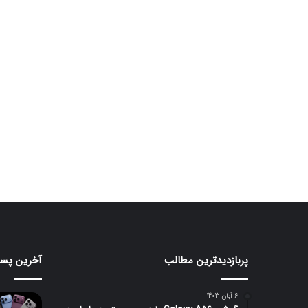
پربازدیدترین مطالب
آخرین پست
مانیتور
تبلت
گیمینگ
Moto
Pad
۲۴۰
6 آبان 1403
هرتزی
70