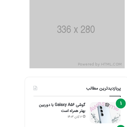
پربازدیدترین مطالب
گوشی Galaxy A56 با دوربین
بهتر همراه است
6 آبان 1403