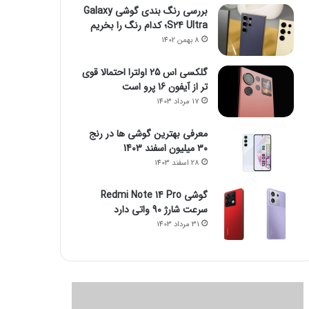
بررسی رنگ بندی گوشی Galaxy
S24 Ultra؛ کدام رنگ را بخریم
8 بهمن 1402
گلکسی اس 25 اولترا احتمالا قوی
تر از آیفون 16 پرو است
17 مرداد 1403
معرفی بهترین گوشی ها در رنج
۳۰ میلیون اسفند 1403
28 اسفند 1403
گوشی Redmi Note 14 Pro
سرعت شارژ 90 واتی دارد
31 مرداد 1403