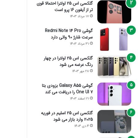
گلکسی اس 25 اولترا احتمالا قوی
تر از آیفون 16 پرو است
17 مرداد 1403
گوشی Redmi Note 14 Pro
سرعت شارژ 90 واتی دارد
31 مرداد 1403
گلکسی اس 25 اولترا در چهار
رنگ عرضه می شود
28 مهر 1403
گوشی Galaxy A55 بزودی بتا
One UI 7 را دریافت می کند
21 اسفند 1403
گلکسی اس 25 اسلیم در فوریه
2025 وارد بازار می شود
4 دی 1403