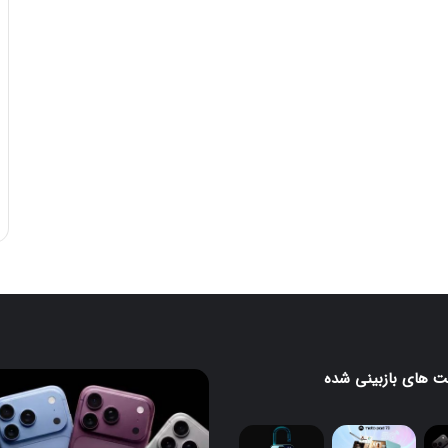
 های بازبینی شده
آیفون
۱۸
پرو
و