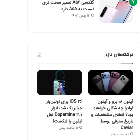
گلکسی A56 تعمیر سخت تری
نسبت به A55 دارد
13 بهمن 1403
نوشته‌های تازه
آیفون ۱۸ پرو و آیفون
iOS 26 برای اولین‌بار
اولترا چه شکلی خواهند
جیلبریک شد؛ ابزار
بود؟ افشای مشخصات و
Dopamine 3.0 قفل
تاریخ معرفی توسط
آیفون را شکست!
Caviar
12 ساعت پیش
2 ساعت پیش