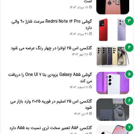
است
17 مرداد 1403
گوشی Redmi Note 14 Pro سرعت شارژ 90 واتی
دارد
31 مرداد 1403
گلکسی اس 25 اولترا در چهار رنگ عرضه می شود
28 مهر 1403
گوشی Galaxy A55 بزودی بتا One UI 7 را دریافت
می کند
21 اسفند 1403
گلکسی اس 25 اسلیم در فوریه 2025 وارد بازار می
شود
4 دی 1403
گلکسی A56 تعمیر سخت تری نسبت به A55 دارد