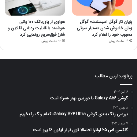
پایان کار گوگل اسیستنت؛ گوگل
هواوی از پاوربانک ۱۰۰ واتی
زمان خاموش شدن دستیار صوتی
هوشمند با قابلیت ردیابی آفلاین و
محبوب خود را اعلام کرد
شارژ فوق‌سریع رونمایی کرد
14 ساعت پیش
16 ساعت پیش
پربازدیدترین مطالب
6 آبان 1403
گوشی Galaxy A56 با دوربین بهتر همراه است
8 بهمن 1402
بررسی رنگ بندی گوشی Galaxy S24 Ultra؛ کدام رنگ را بخریم
17 مرداد 1403
گلکسی اس 25 اولترا احتمالا قوی تر از آیفون 16 پرو است