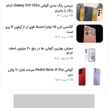
بررسی رنگ بندی گوشی Galaxy S24 Ultra؛ کدام
رنگ را بخریم
8 بهمن 1402
گلکسی اس 25 اولترا احتمالا قوی تر از آیفون 16 پرو
است
17 مرداد 1403
معرفی بهترین گوشی ها در رنج ۳۰ میلیون اسفند
1403
28 اسفند 1403
گوشی Redmi Note 14 Pro سرعت شارژ 90 واتی
دارد
31 مرداد 1403