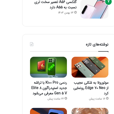
گلکسی A56 تعمیر سخت تری
نسبت به A55 دارد
13 بهمن 1403
نوشته‌های تازه
موتورولا به شکلی عجیب
ردمی K100 Pro با تراشه
از Edge 70 Neo رونمایی
جدید اسنپدراگون 8 Elite
کرد
Gen 5 V معرفی می‌شود
16 ساعت پیش
22 ساعت پیش