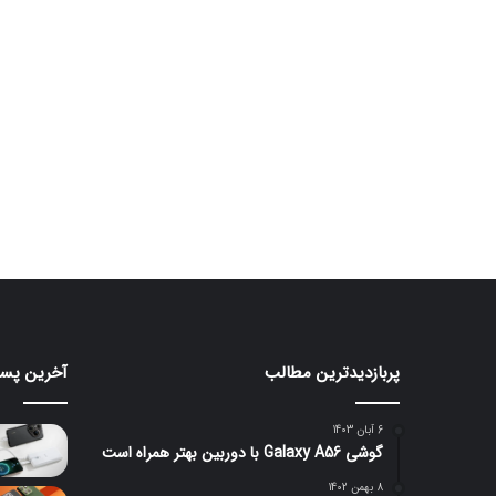
پربازدیدترین مطالب
آخرین پست
اوپو
هواوی
A7
از
Pro
پاوربا
6 آبان 1403
۱۰۰
Max
گوشی Galaxy A56 با دوربین بهتر همراه است
با
واتی
باتری
هوشمن
8 بهمن 1402