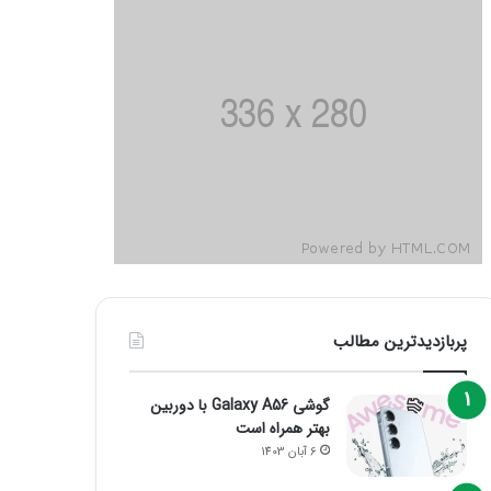
پربازدیدترین مطالب
گوشی Galaxy A56 با دوربین
بهتر همراه است
6 آبان 1403