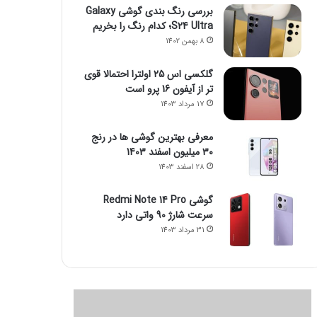
بررسی رنگ بندی گوشی Galaxy
S24 Ultra؛ کدام رنگ را بخریم
8 بهمن 1402
گلکسی اس 25 اولترا احتمالا قوی
تر از آیفون 16 پرو است
17 مرداد 1403
معرفی بهترین گوشی ها در رنج
۳۰ میلیون اسفند 1403
28 اسفند 1403
گوشی Redmi Note 14 Pro
سرعت شارژ 90 واتی دارد
31 مرداد 1403