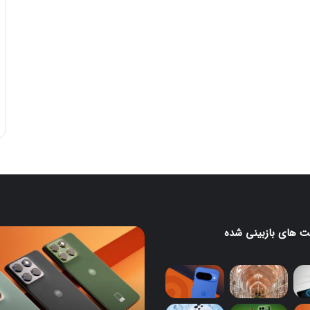
 های بازبینی شده
موتورولا
به
نک
شکلی
عجیب
از
د
Edge