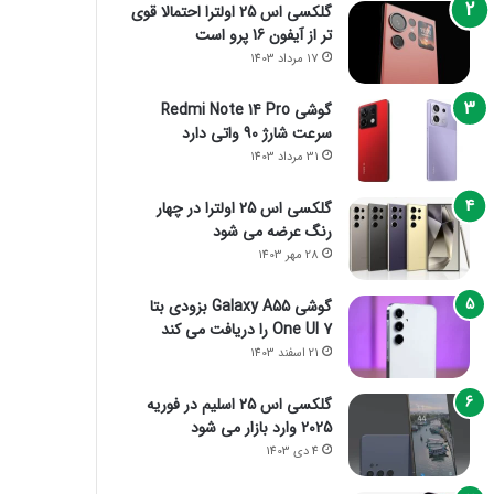
گلکسی اس 25 اولترا احتمالا قوی
تر از آیفون 16 پرو است
17 مرداد 1403
گوشی Redmi Note 14 Pro
سرعت شارژ 90 واتی دارد
31 مرداد 1403
گلکسی اس 25 اولترا در چهار
رنگ عرضه می شود
28 مهر 1403
گوشی Galaxy A55 بزودی بتا
One UI 7 را دریافت می کند
21 اسفند 1403
گلکسی اس 25 اسلیم در فوریه
2025 وارد بازار می شود
4 دی 1403