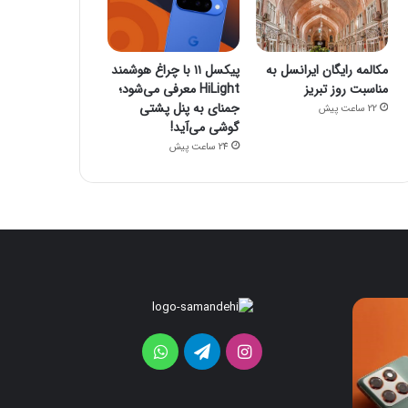
مکالمه رایگان ایرانسل به
پیکسل ۱۱ با چراغ هوشمند
مناسبت روز تبریز
HiLight معرفی می‌شود؛
جمنای به پنل پشتی
22 ساعت پیش
گوشی می‌آید!
24 ساعت پیش
ردمی
پیکسل
۱۱
K100
Pro
با
اینستاگرام
تلگرام
واتس
با
چراغ
تراشه
هوشمند
آپ
جدید
HiLight