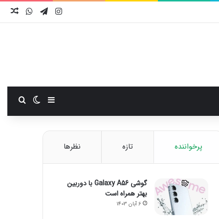
اینستاگرام
تلگرام
واتس آ
نوش
سایدبار
تغییر پوست
جستجو
پرخواننده
تازه
نظرها
گوشی Galaxy A56 با دوربین
بهتر همراه است
6 آبان 1403