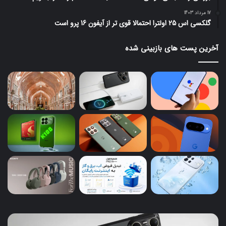
17 مرداد 1403
گلکسی اس 25 اولترا احتمالا قوی تر از آیفون 16 پرو است
آخرین پست های بازبینی شده
هواوی
موت