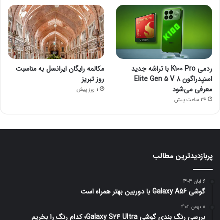
ردمی K100 Pro با تراشه جدید
مکالمه رایگان ایرانسل به مناسبت
اسنپدراگون 8 Elite Gen 5 V
روز تبریز
معرفی می‌شود
1 روز پیش
24 ساعت پیش
پربازدیدترین مطالب
6 آبان 1403
گوشی Galaxy A56 با دوربین بهتر همراه است
8 بهمن 1402
بررسی رنگ بندی گوشی Galaxy S24 Ultra؛ کدام رنگ را بخریم