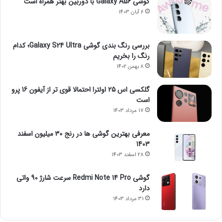
گوشی Galaxy A56 با دوربین بهتر همراه است
6 آبان 1403
بررسی رنگ بندی گوشی Galaxy S24 Ultra؛ کدام
رنگ را بخریم
8 بهمن 1402
گلکسی اس 25 اولترا احتمالا قوی تر از آیفون 16 پرو
است
17 مرداد 1403
معرفی بهترین گوشی ها در رنج ۳۰ میلیون اسفند
1403
28 اسفند 1403
گوشی Redmi Note 14 Pro سرعت شارژ 90 واتی
دارد
31 مرداد 1403