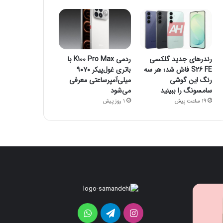
رندرهای جدید گلکسی
ردمی K100 Pro Max با
S26 FE فاش شد؛ هر سه
باتری غول‌پیکر ۹۰۷۰
رنگ این گوشی
میلی‌آمپرساعتی معرفی
سامسونگ را ببینید
می‌شود
19 ساعت پیش
1 روز پیش
قابلیت
رندرهای
جدید
جدید
HiLight
گلکسی
اینستاگرام
تلگرام
واتس
در
S26