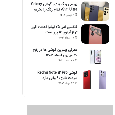
بررسی رنگ بندی گوشی Galaxy
S24 Ultra؛ کدام رنگ را بخریم
8 بهمن 1402
گلکسی اس 25 اولترا احتمالا قوی
تر از آیفون 16 پرو است
17 مرداد 1403
معرفی بهترین گوشی ها در رنج
۳۰ میلیون اسفند 1403
28 اسفند 1403
گوشی Redmi Note 14 Pro
سرعت شارژ 90 واتی دارد
31 مرداد 1403