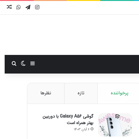
اینستاگرام
تلگرام
واتس آ
نوش
سایدبار
تغییر پوست
جستجو
پرخواننده
تازه
نظرها
گوشی Galaxy A56 با دوربین
بهتر همراه است
6 آبان 1403