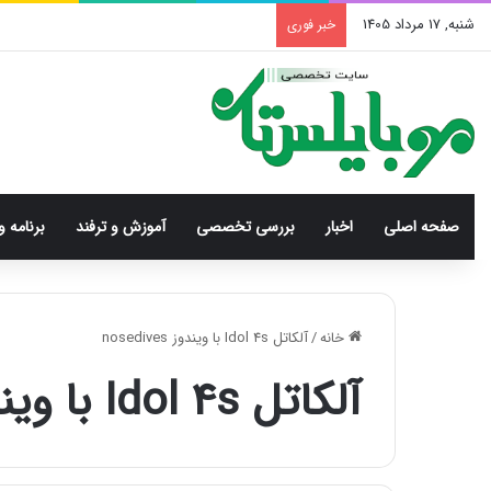
شنبه, 17 مرداد 1405
خبر فوری
صفحه اصلی
اخبار
بررسی‌ تخصصی
آموزش و ترفند
برنامه و
خانه
/
آلکاتل Idol 4s با ویندوز nosedives
آلکاتل Idol 4s با ویندوز nosedives