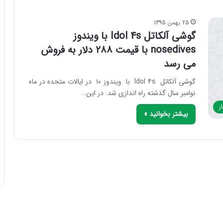
25 بهمن 1395
گوشی آلکاتل Idol 4s با ویندوز
nosedives با قیمت ۲۸۸ دلار به فروش
می رسد
گوشی آلکاتل Idol 4s با ویندوز ۱۰ در ایالات متحده در ماه
نوامبر سال گذشته راه اندازی شد. در این…
ر
بیشتر بخوانید »