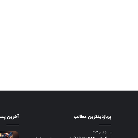
پربازدیدترین مطالب
آخرین پست
ردمی
مانیتور
K100
گیمین
۲۴۰
Pro
6 آبان 1403
Max
هرتزی