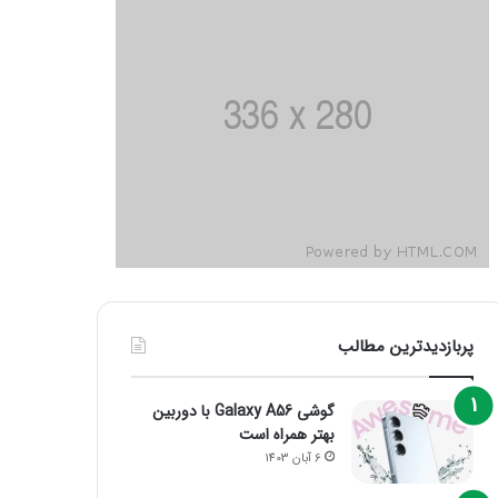
پربازدیدترین مطالب
گوشی Galaxy A56 با دوربین
بهتر همراه است
6 آبان 1403