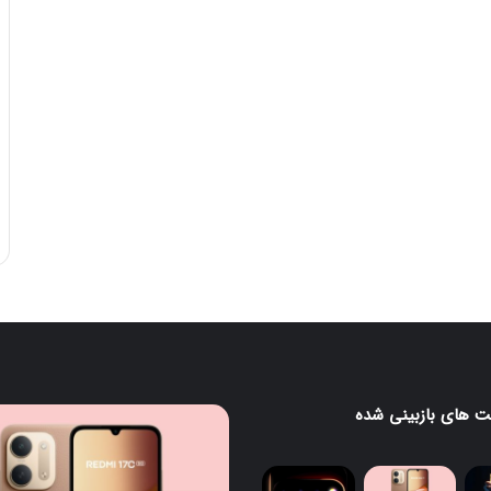
 های بازبینی شده
ردمی
گ
17C
5G
معرفی