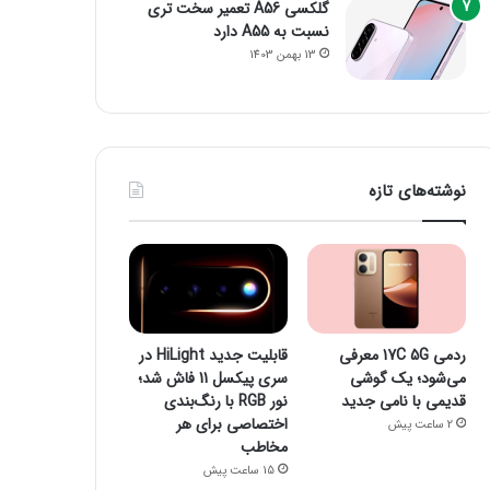
گلکسی A56 تعمیر سخت تری
نسبت به A55 دارد
13 بهمن 1403
نوشته‌های تازه
ردمی 17C 5G معرفی
قابلیت جدید HiLight در
می‌شود؛ یک گوشی
سری پیکسل 11 فاش شد؛
قدیمی با نامی جدید
نور RGB با رنگ‌بندی
اختصاصی برای هر
2 ساعت پیش
مخاطب
15 ساعت پیش