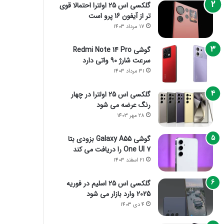
گلکسی اس 25 اولترا احتمالا قوی
تر از آیفون 16 پرو است
17 مرداد 1403
گوشی Redmi Note 14 Pro
سرعت شارژ 90 واتی دارد
31 مرداد 1403
گلکسی اس 25 اولترا در چهار
رنگ عرضه می شود
28 مهر 1403
گوشی Galaxy A55 بزودی بتا
One UI 7 را دریافت می کند
21 اسفند 1403
گلکسی اس 25 اسلیم در فوریه
2025 وارد بازار می شود
4 دی 1403