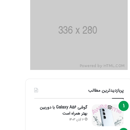
پربازدیدترین مطالب
گوشی Galaxy A56 با دوربین
بهتر همراه است
6 آبان 1403