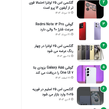
گلکسی اس 25 اولترا احتمالا قوی
تر از آیفون 16 پرو است
17 مرداد 1403
گوشی Redmi Note 14 Pro
سرعت شارژ 90 واتی دارد
31 مرداد 1403
گلکسی اس 25 اولترا در چهار
رنگ عرضه می شود
28 مهر 1403
گوشی Galaxy A55 بزودی بتا
One UI 7 را دریافت می کند
21 اسفند 1403
گلکسی اس 25 اسلیم در فوریه
2025 وارد بازار می شود
4 دی 1403