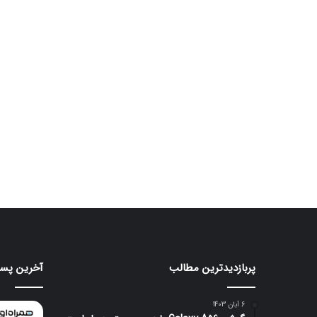
پربازدیدترین مطالب
آخرین پست
موتورولا
هواوی
به
nova
شکلی
16
6 آبان 1403
عجیب
SE