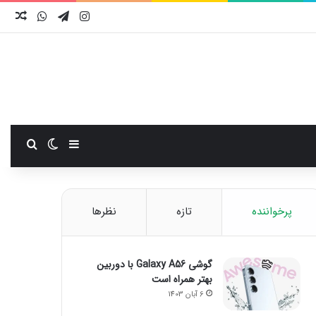
اینستاگرام
تلگرام
واتس آ
نوش
سایدبار
تغییر پوست
جستجو
پرخواننده
تازه
نظرها
گوشی Galaxy A56 با دوربین
بهتر همراه است
6 آبان 1403