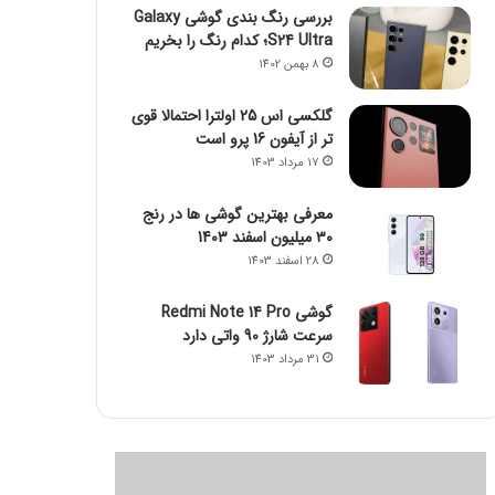
بررسی رنگ بندی گوشی Galaxy
S24 Ultra؛ کدام رنگ را بخریم
8 بهمن 1402
گلکسی اس 25 اولترا احتمالا قوی
تر از آیفون 16 پرو است
17 مرداد 1403
معرفی بهترین گوشی ها در رنج
۳۰ میلیون اسفند 1403
28 اسفند 1403
گوشی Redmi Note 14 Pro
سرعت شارژ 90 واتی دارد
31 مرداد 1403