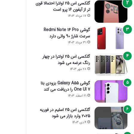
گلکسی اس 25 اولترا احتمالا قوی
تر از آیفون 16 پرو است
17 مرداد 1403
گوشی Redmi Note 14 Pro
سرعت شارژ 90 واتی دارد
31 مرداد 1403
گلکسی اس 25 اولترا در چهار
رنگ عرضه می شود
28 مهر 1403
گوشی Galaxy A55 بزودی بتا
One UI 7 را دریافت می کند
21 اسفند 1403
گلکسی اس 25 اسلیم در فوریه
2025 وارد بازار می شود
4 دی 1403