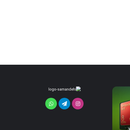
پیکسل
اوپو
A7
۱۱
با
Pro
اینستاگرام
تلگرام
واتس
چراغ
Max
هوشمند
با
آپ
HiLight
باتری
24 ساعت پیش
24 ساعت پیش
معرفی
غول‌پیکر
ید
پیکسل ۱۱ با چراغ هوشمند HiLight