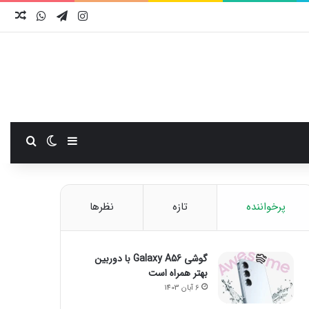
اینستاگرام
تلگرام
واتس آ
نوش
سایدبار
تغییر پوست
جستجو
پرخواننده
تازه
نظرها
گوشی Galaxy A56 با دوربین
بهتر همراه است
6 آبان 1403