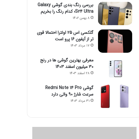
بررسی رنگ بندی گوشی Galaxy
S24 Ultra؛ کدام رنگ را بخریم
8 بهمن 1402
گلکسی اس 25 اولترا احتمالا قوی
تر از آیفون 16 پرو است
17 مرداد 1403
معرفی بهترین گوشی ها در رنج
۳۰ میلیون اسفند 1403
28 اسفند 1403
گوشی Redmi Note 14 Pro
سرعت شارژ 90 واتی دارد
31 مرداد 1403