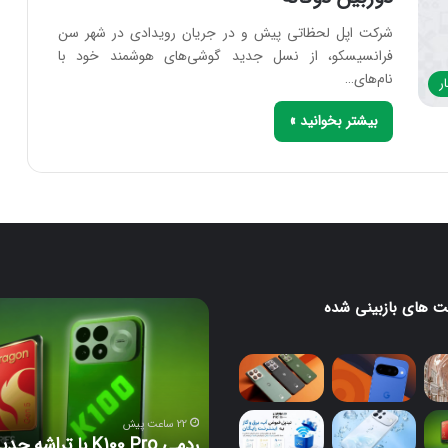
شرکت اپل لحظاتی پیش و در جریان رویدادی در شهر سن
فرانسیسکو، از نسل جدید گوشی‌های هوشمند خود با
نام‌های…
ر
بیشتر بخوانید »
 های بازبینی شده
لا
ردمی
K100
Pro
با
تراشه
جدید
22 ساعت پیش
اسنپدراگون
ردمی K100 Pro با تراشه جد