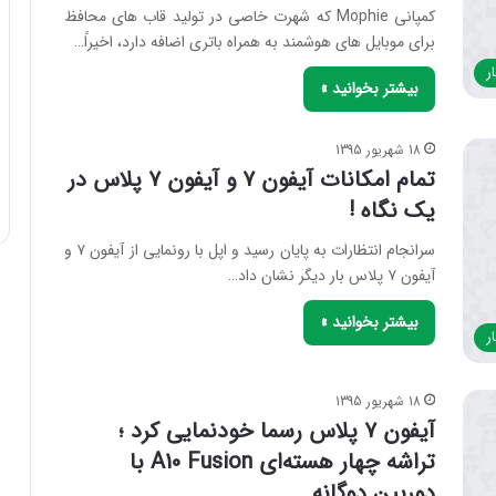
کمپانی Mophie که شهرت خاصی در تولید قاب های محافظ
برای موبایل های هوشمند به همراه باتری اضافه دارد، اخیراً…
ر
بیشتر بخوانید »
18 شهریور 1395
تمام امکانات آیفون ۷ و آیفون ۷ پلاس در
یک نگاه !
سرانجام انتظارات به پایان رسید و اپل با رونمایی از آیفون ۷ و
آیفون ۷ پلاس بار دیگر نشان داد…
بیشتر بخوانید »
ر
18 شهریور 1395
آیفون ۷ پلاس رسما خودنمایی کرد ؛
تراشه چهار هسته‌ای A10 Fusion با
دوربین دوگانه