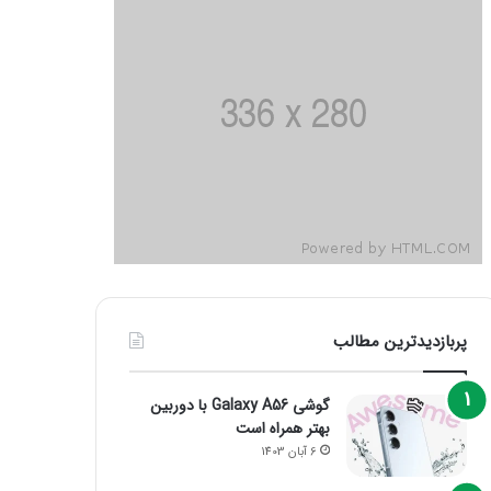
پربازدیدترین مطالب
گوشی Galaxy A56 با دوربین
بهتر همراه است
6 آبان 1403