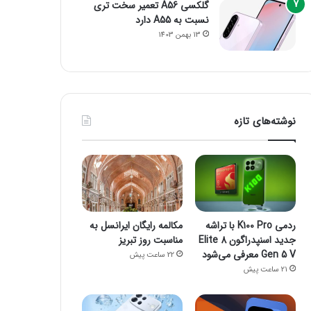
گلکسی A56 تعمیر سخت تری
نسبت به A55 دارد
13 بهمن 1403
نوشته‌های تازه
ردمی K100 Pro با تراشه
مکالمه رایگان ایرانسل به
جدید اسنپدراگون 8 Elite
مناسبت روز تبریز
Gen 5 V معرفی می‌شود
22 ساعت پیش
21 ساعت پیش