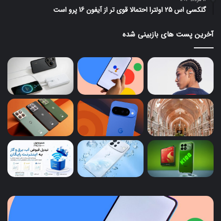
گلکسی اس 25 اولترا احتمالا قوی تر از آیفون 16 پرو است
آخرین پست های بازبینی شده
پایان
هوا
کار
از