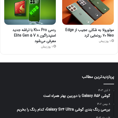
موتورولا به شکلی عجیب از Edge
ردمی K100 Pro با تراشه جدید
70 Neo رونمایی کرد
اسنپدراگون 8 Elite Gen 5 V
معرفی می‌شود
1 روز پیش
1 روز پیش
پربازدیدترین مطالب
6 آبان 1403
گوشی Galaxy A56 با دوربین بهتر همراه است
8 بهمن 1402
بررسی رنگ بندی گوشی Galaxy S24 Ultra؛ کدام رنگ را بخریم
17 مرداد 1403