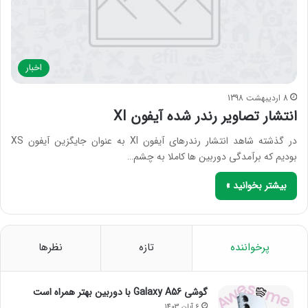
اخبار
8 اردیبهشت 1398
انتشار تصاویر رندر شده آیفون XI
در گذشته شاهد انتشار رندرهای آیفون XI به عنوان جایگزین آیفون XS
بودیم که برآمدگی دوربین ها کاملا به چشم…
بیشتر بخوانید »
پرخواننده
تازه
نظرها
گوشی Galaxy A56 با دوربین بهتر همراه است
6 آبان 1403