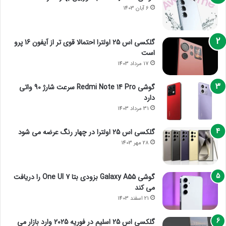
6 آبان 1403
گلکسی اس 25 اولترا احتمالا قوی تر از آیفون 16 پرو
است
17 مرداد 1403
گوشی Redmi Note 14 Pro سرعت شارژ 90 واتی
دارد
31 مرداد 1403
گلکسی اس 25 اولترا در چهار رنگ عرضه می شود
28 مهر 1403
گوشی Galaxy A55 بزودی بتا One UI 7 را دریافت
می کند
21 اسفند 1403
گلکسی اس 25 اسلیم در فوریه 2025 وارد بازار می