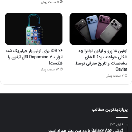
5 ساعت پیش
آیفون ۱۸ پرو و آیفون اولترا چه
iOS 26 برای اولین‌بار جیلبریک شد؛
شکلی خواهند بود؟ افشای
ابزار Dopamine 3.0 قفل آیفون را
مشخصات و تاریخ معرفی توسط
شکست!
Caviar
17 ساعت پیش
7 ساعت پیش
پربازدیدترین مطالب
6 آبان 1403
گوشی Galaxy A56 با دوربین بهتر همراه است