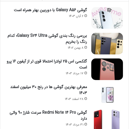
گوشی Galaxy A56 با دوربین بهتر همراه است
6 آبان 1403
بررسی رنگ بندی گوشی Galaxy S24 Ultra؛ کدام
رنگ را بخریم
8 بهمن 1402
گلکسی اس 25 اولترا احتمالا قوی تر از آیفون 16 پرو
است
17 مرداد 1403
معرفی بهترین گوشی ها در رنج ۳۰ میلیون اسفند
1403
28 اسفند 1403
گوشی Redmi Note 14 Pro سرعت شارژ 90 واتی
دارد
31 مرداد 1403