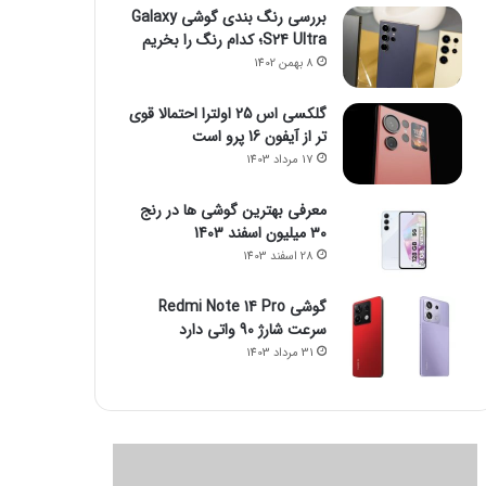
بررسی رنگ بندی گوشی Galaxy
S24 Ultra؛ کدام رنگ را بخریم
8 بهمن 1402
گلکسی اس 25 اولترا احتمالا قوی
تر از آیفون 16 پرو است
17 مرداد 1403
معرفی بهترین گوشی ها در رنج
۳۰ میلیون اسفند 1403
28 اسفند 1403
گوشی Redmi Note 14 Pro
سرعت شارژ 90 واتی دارد
31 مرداد 1403