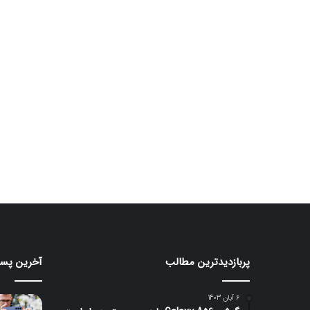
پربازدیدترین مطالب
آخرین پست
هواوی
سامس
از
از
پاوربانک
سنسور
6 آبان 1403
۲۰۰
۱۰۰