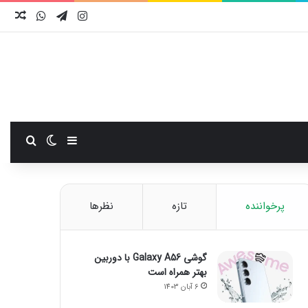
اینستاگرام
تلگرام
واتس آ
نوش
سایدبار
تغییر پوست
جستجو
پرخواننده
تازه
نظرها
گوشی Galaxy A56 با دوربین
بهتر همراه است
6 آبان 1403