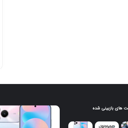
 های بازبینی شده
ونگ
هواوی
nova
16
SE