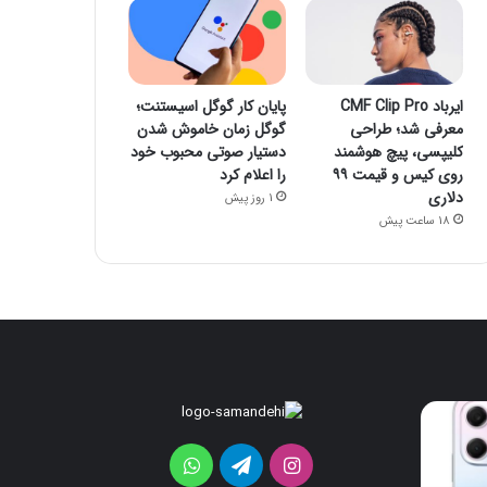
ایرباد CMF Clip Pro
پایان کار گوگل اسیستنت؛
معرفی شد؛ طراحی
گوگل زمان خاموش شدن
کلیپسی، پیچ هوشمند
دستیار صوتی محبوب خود
روی کیس و قیمت ۹۹
را اعلام کرد
دلاری
1 روز پیش
18 ساعت پیش
ایرباد
پایان
CMF
کار
Clip
گوگل
اینستاگرام
تلگرام
واتس
Pro
اسیستنت؛