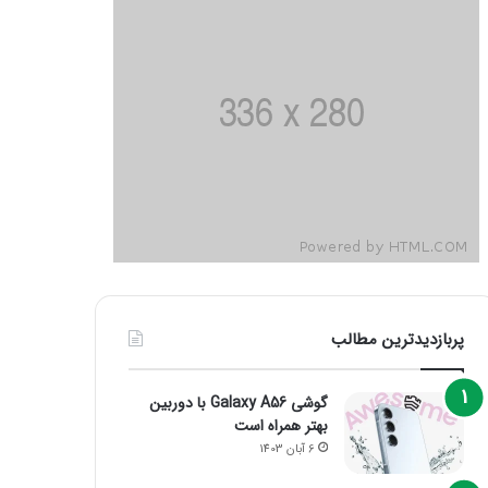
پربازدیدترین مطالب
گوشی Galaxy A56 با دوربین
بهتر همراه است
6 آبان 1403