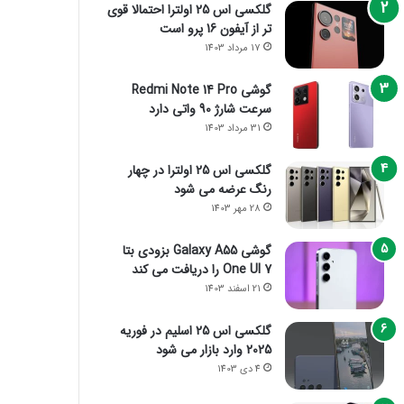
گلکسی اس 25 اولترا احتمالا قوی
تر از آیفون 16 پرو است
17 مرداد 1403
گوشی Redmi Note 14 Pro
سرعت شارژ 90 واتی دارد
31 مرداد 1403
گلکسی اس 25 اولترا در چهار
رنگ عرضه می شود
28 مهر 1403
گوشی Galaxy A55 بزودی بتا
One UI 7 را دریافت می کند
21 اسفند 1403
گلکسی اس 25 اسلیم در فوریه
2025 وارد بازار می شود
4 دی 1403