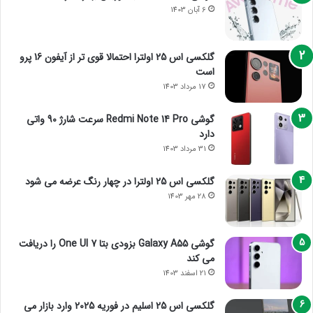
6 آبان 1403
گلکسی اس 25 اولترا احتمالا قوی تر از آیفون 16 پرو
است
17 مرداد 1403
گوشی Redmi Note 14 Pro سرعت شارژ 90 واتی
دارد
31 مرداد 1403
گلکسی اس 25 اولترا در چهار رنگ عرضه می شود
28 مهر 1403
گوشی Galaxy A55 بزودی بتا One UI 7 را دریافت
می کند
21 اسفند 1403
گلکسی اس 25 اسلیم در فوریه 2025 وارد بازار می