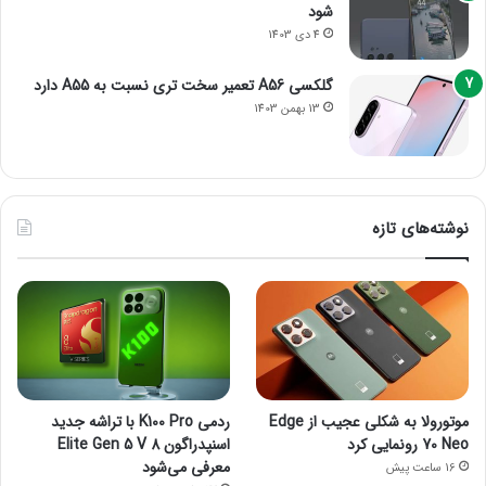
شود
4 دی 1403
گلکسی A56 تعمیر سخت تری نسبت به A55 دارد
13 بهمن 1403
نوشته‌های تازه
موتورولا به شکلی عجیب از Edge
ردمی K100 Pro با تراشه جدید
70 Neo رونمایی کرد
اسنپدراگون 8 Elite Gen 5 V
معرفی می‌شود
16 ساعت پیش