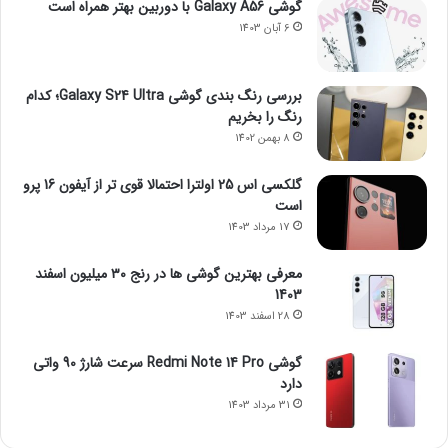
گوشی Galaxy A56 با دوربین بهتر همراه است
6 آبان 1403
بررسی رنگ بندی گوشی Galaxy S24 Ultra؛ کدام
رنگ را بخریم
8 بهمن 1402
گلکسی اس 25 اولترا احتمالا قوی تر از آیفون 16 پرو
است
17 مرداد 1403
معرفی بهترین گوشی ها در رنج ۳۰ میلیون اسفند
1403
28 اسفند 1403
گوشی Redmi Note 14 Pro سرعت شارژ 90 واتی
دارد
31 مرداد 1403