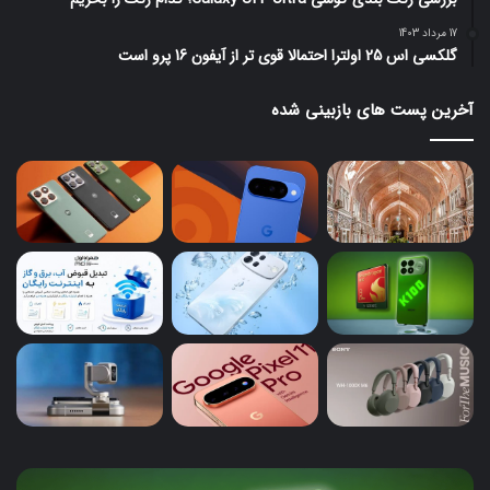
17 مرداد 1403
گلکسی اس 25 اولترا احتمالا قوی تر از آیفون 16 پرو است
آخرین پست های بازبینی شده
ردمی
پیک