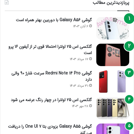
پربازدیدترین مطالب
گوشی Galaxy A56 با دوربین بهتر همراه است
6 آبان 1403
گلکسی اس 25 اولترا احتمالا قوی تر از آیفون 16 پرو
است
17 مرداد 1403
گوشی Redmi Note 14 Pro سرعت شارژ 90 واتی
دارد
31 مرداد 1403
گلکسی اس 25 اولترا در چهار رنگ عرضه می شود
28 مهر 1403
گوشی Galaxy A55 بزودی بتا One UI 7 را دریافت
می کند