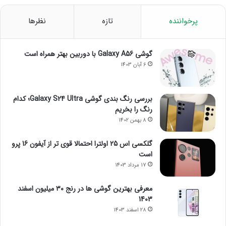
پرخواننده
تازه
نظرها
گوشی Galaxy A56 با دوربین بهتر همراه است
6 آبان 1403
بررسی رنگ بندی گوشی Galaxy S24 Ultra؛ کدام
رنگ را بخریم
8 بهمن 1402
گلکسی اس 25 اولترا احتمالا قوی تر از آیفون 16 پرو
است
17 مرداد 1403
معرفی بهترین گوشی ها در رنج ۳۰ میلیون اسفند
1403
28 اسفند 1403