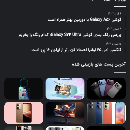
6 آبان 1403
گوشی Galaxy A56 با دوربین بهتر همراه است
8 بهمن 1402
بررسی رنگ بندی گوشی Galaxy S24 Ultra؛ کدام رنگ را بخریم
17 مرداد 1403
گلکسی اس 25 اولترا احتمالا قوی تر از آیفون 16 پرو است
آخرین پست های بازبینی شده