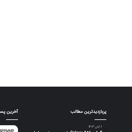
پربازدیدترین مطالب
آخرین پست
موتورولا
هواوی
به
nova
شکلی
16
6 آبان 1403
عجیب
SE