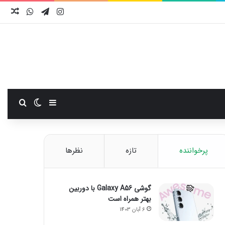
اینستاگرام
تلگرام
واتس آ
نوش
سایدبار
تغییر پوست
جستجو
پرخواننده
تازه
نظرها
گوشی Galaxy A56 با دوربین
بهتر همراه است
6 آبان 1403