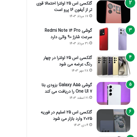
گلکسی اس 25 اولترا احتمالا قوی
تر از آیفون 16 پرو است
17 مرداد 1403
گوشی Redmi Note 14 Pro
سرعت شارژ 90 واتی دارد
31 مرداد 1403
گلکسی اس 25 اولترا در چهار
رنگ عرضه می شود
28 مهر 1403
گوشی Galaxy A55 بزودی بتا
One UI 7 را دریافت می کند
21 اسفند 1403
گلکسی اس 25 اسلیم در فوریه
2025 وارد بازار می شود
4 دی 1403