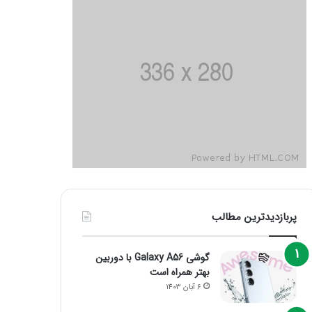
پربازدیدترین مطالب
گوشی Galaxy A56 با دوربین
بهتر همراه است
6 آبان 1403