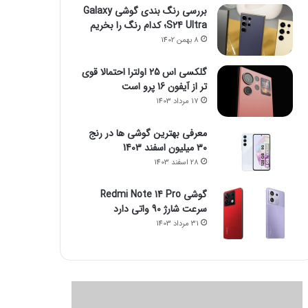
بررسی رنگ بندی گوشی Galaxy
S24 Ultra؛ کدام رنگ را بخریم
8 بهمن 1402
گلکسی اس 25 اولترا احتمالا قوی
تر از آیفون 16 پرو است
17 مرداد 1403
معرفی بهترین گوشی ها در رنج
۳۰ میلیون اسفند 1403
28 اسفند 1403
گوشی Redmi Note 14 Pro
سرعت شارژ 90 واتی دارد
31 مرداد 1403