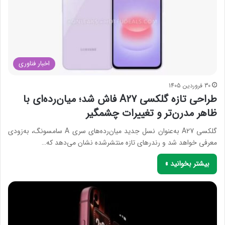
اخبار فناوری
30 فروردین 1405
طراحی تازه گلکسی A27 فاش شد؛ میان‌رده‌ای با
ظاهر مدرن‌تر و تغییرات چشمگیر
گلکسی A27 به‌عنوان نسل جدید میان‌رده‌های سری A سامسونگ، به‌زودی
معرفی خواهد شد و رندرهای تازه منتشرشده نشان می‌دهد که…
بیشتر بخوانید »