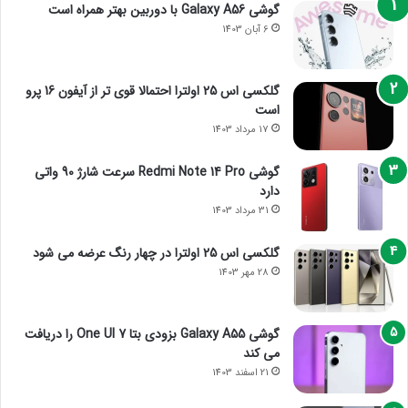
گوشی Galaxy A56 با دوربین بهتر همراه است
6 آبان 1403
گلکسی اس 25 اولترا احتمالا قوی تر از آیفون 16 پرو
است
17 مرداد 1403
گوشی Redmi Note 14 Pro سرعت شارژ 90 واتی
دارد
31 مرداد 1403
گلکسی اس 25 اولترا در چهار رنگ عرضه می شود
28 مهر 1403
گوشی Galaxy A55 بزودی بتا One UI 7 را دریافت
می کند
21 اسفند 1403