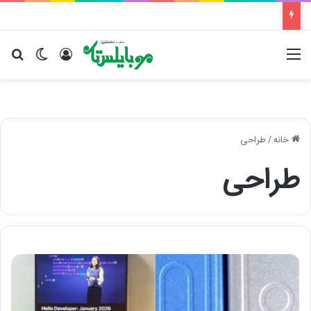
منو
ورود
تغییر پو
جس
خانه
/
طراحی
طراحی