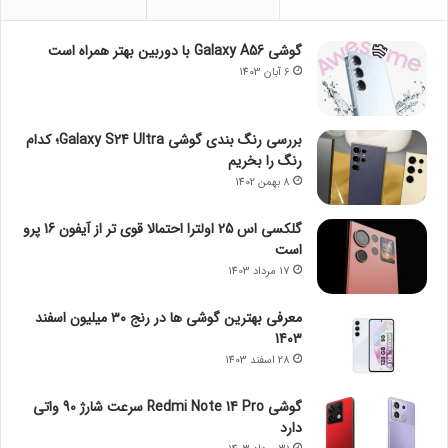
گوشی Galaxy A56 با دوربین بهتر همراه است
6 آبان 1403
بررسی رنگ بندی گوشی Galaxy S24 Ultra؛ کدام
رنگ را بخریم
8 بهمن 1402
گلکسی اس 25 اولترا احتمالا قوی تر از آیفون 16 پرو
است
17 مرداد 1403
معرفی بهترین گوشی ها در رنج ۳۰ میلیون اسفند
1403
28 اسفند 1403
گوشی Redmi Note 14 Pro سرعت شارژ 90 واتی
دارد