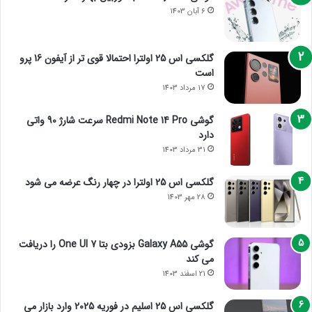
6 آبان 1403
گلکسی اس 25 اولترا احتمالا قوی تر از آیفون 16 پرو
است
17 مرداد 1403
گوشی Redmi Note 14 Pro سرعت شارژ 90 واتی
دارد
31 مرداد 1403
گلکسی اس 25 اولترا در چهار رنگ عرضه می شود
28 مهر 1403
گوشی Galaxy A55 بزودی بتا One UI 7 را دریافت
می کند
21 اسفند 1403
گلکسی اس 25 اسلیم در فوریه 2025 وارد بازار می