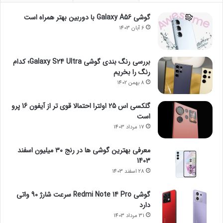
گوشی Galaxy A56 با دوربین بهتر همراه است
6 آبان 1403
بررسی رنگ بندی گوشی Galaxy S24 Ultra؛ کدام
رنگ را بخریم
8 بهمن 1402
گلکسی اس 25 اولترا احتمالا قوی تر از آیفون 16 پرو
است
17 مرداد 1403
معرفی بهترین گوشی ها در رنج ۳۰ میلیون اسفند
1403
28 اسفند 1403
گوشی Redmi Note 14 Pro سرعت شارژ 90 واتی
دارد
31 مرداد 1403