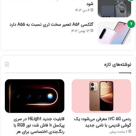
شود
4 دی 1403
گلکسی A56 تعمیر سخت تری نسبت به A55 دارد
13 بهمن 1403
نوشته‌های تازه
ردمی 17C 5G معرفی می‌شود؛ یک
قابلیت جدید HiLight در سری
گوشی قدیمی با نامی جدید
پیکسل 11 فاش شد؛ نور RGB با
رنگ‌بندی اختصاصی برای هر
2 ساعت پیش