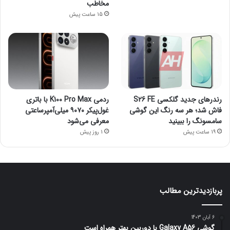
مخاطب
15 ساعت پیش
رندرهای جدید گلکسی S26 FE
ردمی K100 Pro Max با باتری
فاش شد؛ هر سه رنگ این گوشی
غول‌پیکر ۹۰۷۰ میلی‌آمپرساعتی
سامسونگ را ببینید
معرفی می‌شود
19 ساعت پیش
1 روز پیش
پربازدیدترین مطالب
6 آبان 1403
گوشی Galaxy A56 با دوربین بهتر همراه است