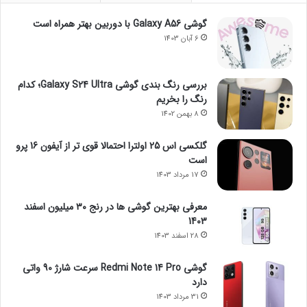
گوشی Galaxy A56 با دوربین بهتر همراه است
6 آبان 1403
بررسی رنگ بندی گوشی Galaxy S24 Ultra؛ کدام
رنگ را بخریم
8 بهمن 1402
گلکسی اس 25 اولترا احتمالا قوی تر از آیفون 16 پرو
است
17 مرداد 1403
معرفی بهترین گوشی ها در رنج ۳۰ میلیون اسفند
1403
28 اسفند 1403
گوشی Redmi Note 14 Pro سرعت شارژ 90 واتی
دارد
31 مرداد 1403