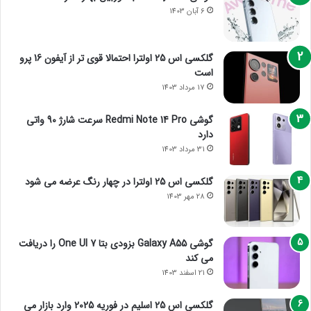
6 آبان 1403
گلکسی اس 25 اولترا احتمالا قوی تر از آیفون 16 پرو
است
17 مرداد 1403
گوشی Redmi Note 14 Pro سرعت شارژ 90 واتی
دارد
31 مرداد 1403
گلکسی اس 25 اولترا در چهار رنگ عرضه می شود
28 مهر 1403
گوشی Galaxy A55 بزودی بتا One UI 7 را دریافت
می کند
21 اسفند 1403
گلکسی اس 25 اسلیم در فوریه 2025 وارد بازار می