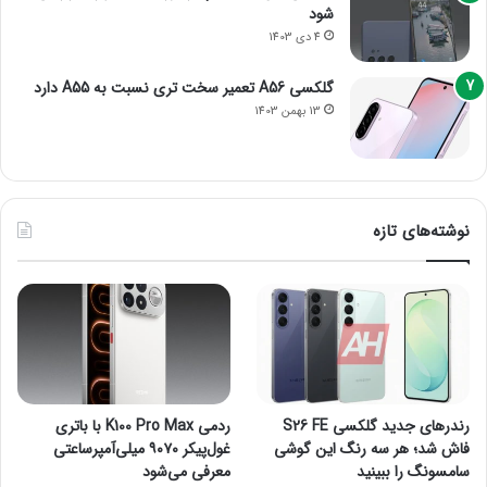
شود
4 دی 1403
گلکسی A56 تعمیر سخت تری نسبت به A55 دارد
13 بهمن 1403
نوشته‌های تازه
رندرهای جدید گلکسی S26 FE
ردمی K100 Pro Max با باتری
فاش شد؛ هر سه رنگ این گوشی
غول‌پیکر ۹۰۷۰ میلی‌آمپرساعتی
سامسونگ را ببینید
معرفی می‌شود