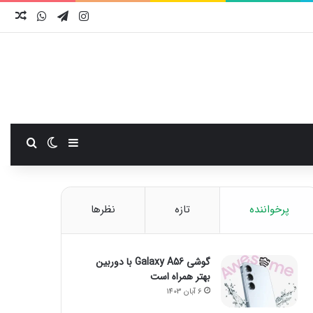
اینستاگرام
تلگرام
واتس آ
نوش
سایدبار
تغییر پوست
جستجو
پرخواننده
تازه
نظرها
گوشی Galaxy A56 با دوربین
بهتر همراه است
6 آبان 1403