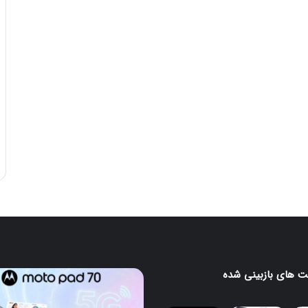
 های بازبینی شده
تبلت
Moto
یتی
Pad