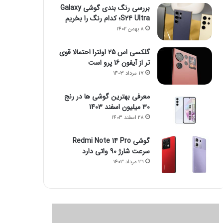
بررسی رنگ بندی گوشی Galaxy
S24 Ultra؛ کدام رنگ را بخریم
8 بهمن 1402
گلکسی اس 25 اولترا احتمالا قوی
تر از آیفون 16 پرو است
17 مرداد 1403
معرفی بهترین گوشی ها در رنج
۳۰ میلیون اسفند 1403
28 اسفند 1403
گوشی Redmi Note 14 Pro
سرعت شارژ 90 واتی دارد
31 مرداد 1403