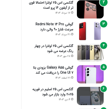
گلکسی اس 25 اولترا احتمالا قوی
تر از آیفون 16 پرو است
17 مرداد 1403
گوشی Redmi Note 14 Pro
سرعت شارژ 90 واتی دارد
31 مرداد 1403
گلکسی اس 25 اولترا در چهار
رنگ عرضه می شود
28 مهر 1403
گوشی Galaxy A55 بزودی بتا
One UI 7 را دریافت می کند
21 اسفند 1403
گلکسی اس 25 اسلیم در فوریه
2025 وارد بازار می شود
4 دی 1403