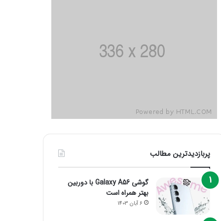
پربازدیدترین مطالب
گوشی Galaxy A56 با دوربین
بهتر همراه است
6 آبان 1403