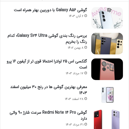
گوشی Galaxy A56 با دوربین بهتر همراه است
6 آبان 1403
بررسی رنگ بندی گوشی Galaxy S24 Ultra؛ کدام
رنگ را بخریم
8 بهمن 1402
گلکسی اس 25 اولترا احتمالا قوی تر از آیفون 16 پرو
است
17 مرداد 1403
معرفی بهترین گوشی ها در رنج ۳۰ میلیون اسفند
1403
28 اسفند 1403
گوشی Redmi Note 14 Pro سرعت شارژ 90 واتی
دارد
31 مرداد 1403