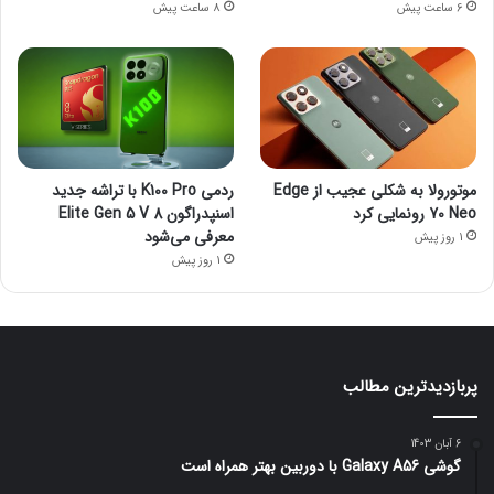
6 ساعت پیش
8 ساعت پیش
موتورولا به شکلی عجیب از Edge
ردمی K100 Pro با تراشه جدید
70 Neo رونمایی کرد
اسنپدراگون 8 Elite Gen 5 V
معرفی می‌شود
1 روز پیش
1 روز پیش
پربازدیدترین مطالب
6 آبان 1403
گوشی Galaxy A56 با دوربین بهتر همراه است