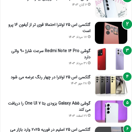
6 آبان 1403
گلکسی اس 25 اولترا احتمالا قوی تر از آیفون 16 پرو
است
17 مرداد 1403
گوشی Redmi Note 14 Pro سرعت شارژ 90 واتی
دارد
31 مرداد 1403
گلکسی اس 25 اولترا در چهار رنگ عرضه می شود
28 مهر 1403
گوشی Galaxy A55 بزودی بتا One UI 7 را دریافت
می کند
21 اسفند 1403
گلکسی اس 25 اسلیم در فوریه 2025 وارد بازار می