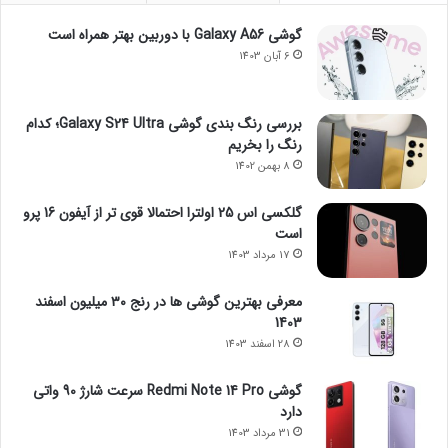
گوشی Galaxy A56 با دوربین بهتر همراه است
6 آبان 1403
بررسی رنگ بندی گوشی Galaxy S24 Ultra؛ کدام
رنگ را بخریم
8 بهمن 1402
گلکسی اس 25 اولترا احتمالا قوی تر از آیفون 16 پرو
است
17 مرداد 1403
معرفی بهترین گوشی ها در رنج ۳۰ میلیون اسفند
1403
28 اسفند 1403
گوشی Redmi Note 14 Pro سرعت شارژ 90 واتی
دارد
31 مرداد 1403