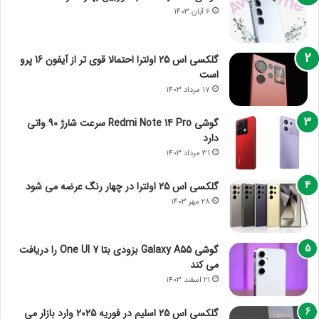
6 آبان 1403
گلکسی اس 25 اولترا احتمالا قوی تر از آیفون 16 پرو
است
17 مرداد 1403
گوشی Redmi Note 14 Pro سرعت شارژ 90 واتی
دارد
31 مرداد 1403
گلکسی اس 25 اولترا در چهار رنگ عرضه می شود
28 مهر 1403
گوشی Galaxy A55 بزودی بتا One UI 7 را دریافت
می کند
21 اسفند 1403
گلکسی اس 25 اسلیم در فوریه 2025 وارد بازار می