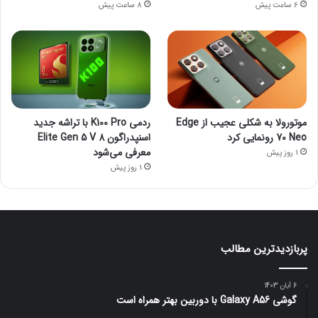
6 ساعت پیش
8 ساعت پیش
موتورولا به شکلی عجیب از Edge
ردمی K100 Pro با تراشه جدید
70 Neo رونمایی کرد
اسنپدراگون 8 Elite Gen 5 V
معرفی می‌شود
1 روز پیش
1 روز پیش
پربازدیدترین مطالب
6 آبان 1403
گوشی Galaxy A56 با دوربین بهتر همراه است