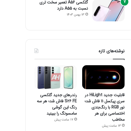
گلکسی A56 تعمیر سخت تری
نسبت به A55 دارد
13 بهمن 1403
نوشته‌های تازه
قابلیت جدید HiLight در
رندرهای جدید گلکسی
سری پیکسل 11 فاش شد؛
S26 FE فاش شد؛ هر سه
نور RGB با رنگ‌بندی
رنگ این گوشی
اختصاصی برای هر
سامسونگ را ببینید
مخاطب
17 ساعت پیش
13 ساعت پیش