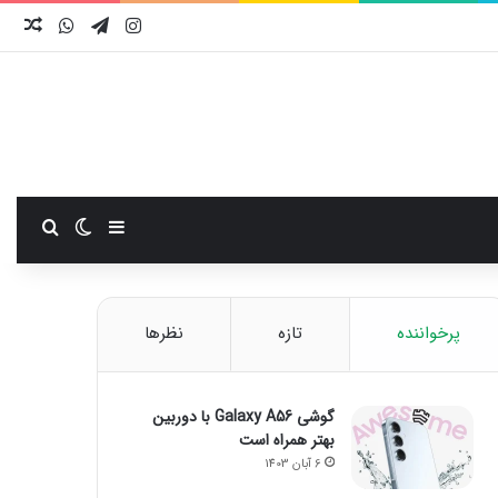
اینستاگرام
تلگرام
واتس آ
نوش
سایدبار
تغییر پوست
جستجو
پرخواننده
تازه
نظرها
گوشی Galaxy A56 با دوربین
بهتر همراه است
6 آبان 1403