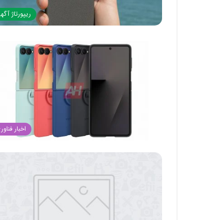
ریپورتاژ آگه
اخبار فناور