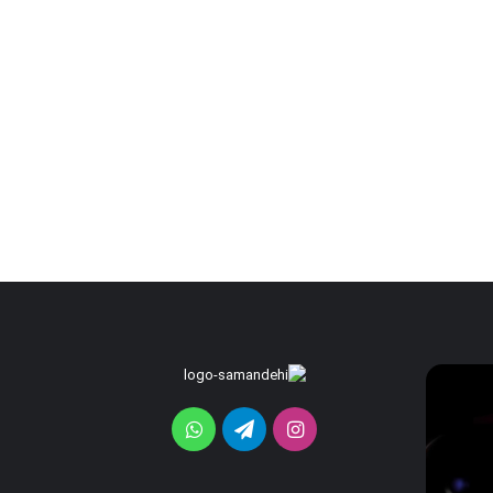
رندرهای
ردمی
جدید
K100
گلکسی
Pro
اینستاگرام
تلگرام
واتس
Max
S26
FE
با
آپ
فاش
باتری