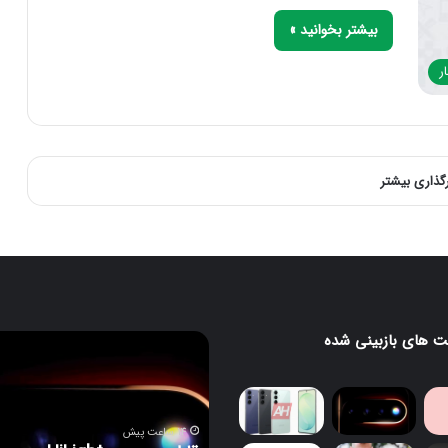
بیشتر بخوانید »
ر
رگذاری بیشتر
 های بازبینی شده
قابلیت
جدید
HiLight
در
د؛
سری
14 ساعت پیش
پیکسل