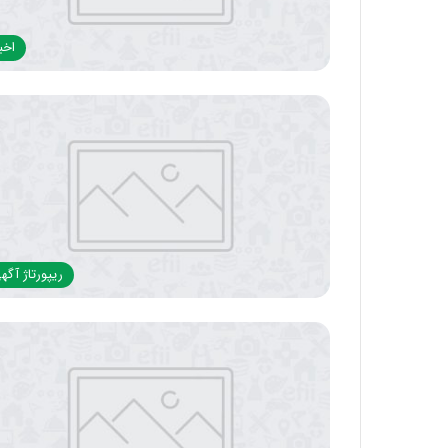
اخبا
ریپورتاژ آگه