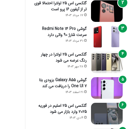
گلکسی اس 25 اولترا احتمالا قوی
تر از آیفون 16 پرو است
17 مرداد 1403
گوشی Redmi Note 14 Pro
سرعت شارژ 90 واتی دارد
31 مرداد 1403
گلکسی اس 25 اولترا در چهار
رنگ عرضه می شود
28 مهر 1403
گوشی Galaxy A55 بزودی بتا
One UI 7 را دریافت می کند
21 اسفند 1403
گلکسی اس 25 اسلیم در فوریه
2025 وارد بازار می شود
4 دی 1403