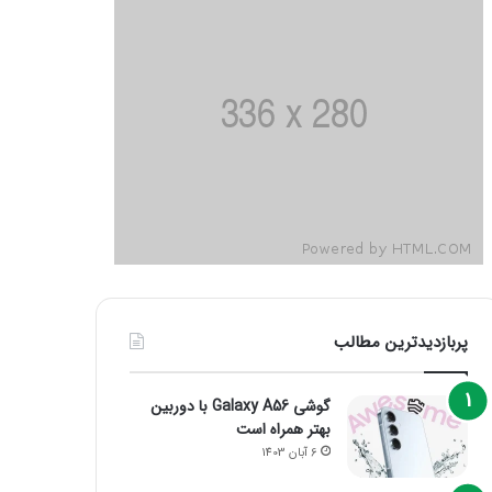
پربازدیدترین مطالب
گوشی Galaxy A56 با دوربین
بهتر همراه است
6 آبان 1403