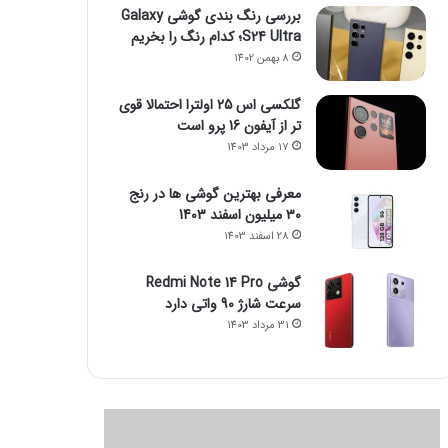
بررسی رنگ بندی گوشی Galaxy
S24 Ultra؛ کدام رنگ را بخریم
8 بهمن 1402
گلکسی اس 25 اولترا احتمالا قوی
تر از آیفون 16 پرو است
17 مرداد 1403
معرفی بهترین گوشی ها در رنج
۳۰ میلیون اسفند 1403
28 اسفند 1403
گوشی Redmi Note 14 Pro
سرعت شارژ 90 واتی دارد
31 مرداد 1403