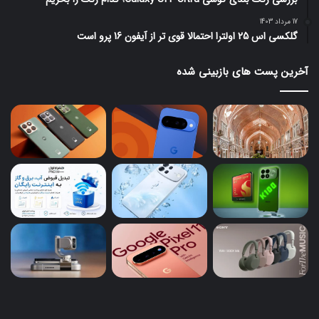
17 مرداد 1403
گلکسی اس 25 اولترا احتمالا قوی تر از آیفون 16 پرو است
آخرین پست های بازبینی شده
ردمی
پیک