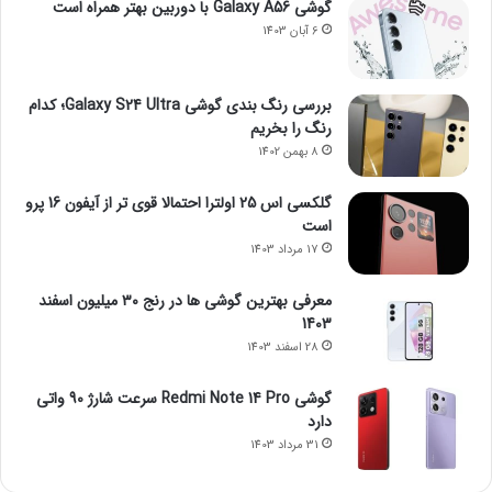
گوشی Galaxy A56 با دوربین بهتر همراه است
6 آبان 1403
بررسی رنگ بندی گوشی Galaxy S24 Ultra؛ کدام
رنگ را بخریم
8 بهمن 1402
گلکسی اس 25 اولترا احتمالا قوی تر از آیفون 16 پرو
است
17 مرداد 1403
معرفی بهترین گوشی ها در رنج ۳۰ میلیون اسفند
1403
28 اسفند 1403
گوشی Redmi Note 14 Pro سرعت شارژ 90 واتی
دارد
31 مرداد 1403