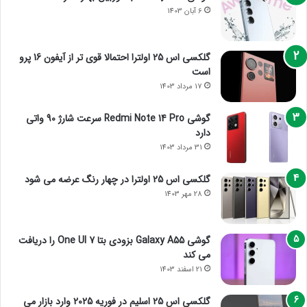
6 آبان 1403
گلکسی اس 25 اولترا احتمالا قوی تر از آیفون 16 پرو
است
17 مرداد 1403
گوشی Redmi Note 14 Pro سرعت شارژ 90 واتی
دارد
31 مرداد 1403
گلکسی اس 25 اولترا در چهار رنگ عرضه می شود
28 مهر 1403
گوشی Galaxy A55 بزودی بتا One UI 7 را دریافت
می کند
21 اسفند 1403
گلکسی اس 25 اسلیم در فوریه 2025 وارد بازار می