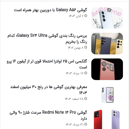
گوشی Galaxy A56 با دوربین بهتر همراه است
6 آبان 1403
بررسی رنگ بندی گوشی Galaxy S24 Ultra؛ کدام
رنگ را بخریم
8 بهمن 1402
گلکسی اس 25 اولترا احتمالا قوی تر از آیفون 16 پرو
است
17 مرداد 1403
معرفی بهترین گوشی ها در رنج ۳۰ میلیون اسفند
1403
28 اسفند 1403
گوشی Redmi Note 14 Pro سرعت شارژ 90 واتی
دارد
31 مرداد 1403