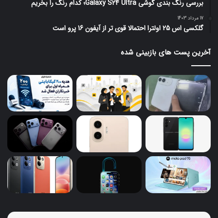
بررسی رنگ بندی گوشی Galaxy S24 Ultra؛ کدام رنگ را بخریم
17 مرداد 1403
گلکسی اس 25 اولترا احتمالا قوی تر از آیفون 16 پرو است
آخرین پست های بازبینی شده
گلکسی
گوش