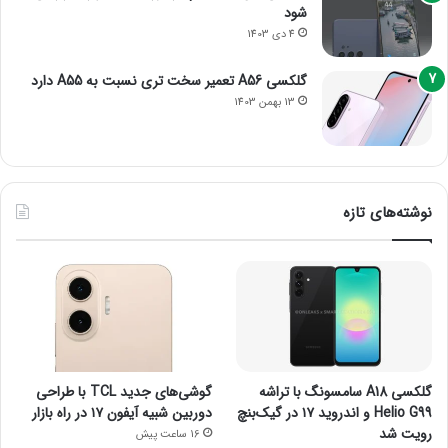
شود
4 دی 1403
گلکسی A56 تعمیر سخت تری نسبت به A55 دارد
13 بهمن 1403
نوشته‌های تازه
گلکسی A18 سامسونگ با تراشه
گوشی‌های جدید TCL با طراحی
Helio G99 و اندروید ۱۷ در گیک‌بنچ
دوربین شبیه آیفون ۱۷ در راه بازار
رویت شد
16 ساعت پیش