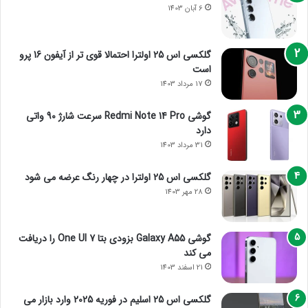
6 آبان 1403
گلکسی اس 25 اولترا احتمالا قوی تر از آیفون 16 پرو
است
17 مرداد 1403
گوشی Redmi Note 14 Pro سرعت شارژ 90 واتی
دارد
31 مرداد 1403
گلکسی اس 25 اولترا در چهار رنگ عرضه می شود
28 مهر 1403
گوشی Galaxy A55 بزودی بتا One UI 7 را دریافت
می کند
21 اسفند 1403
گلکسی اس 25 اسلیم در فوریه 2025 وارد بازار می