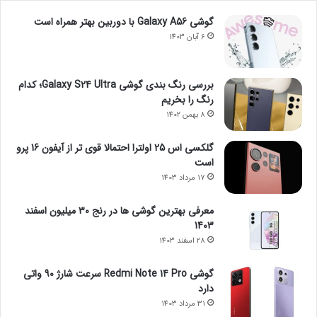
گوشی Galaxy A56 با دوربین بهتر همراه است
6 آبان 1403
بررسی رنگ بندی گوشی Galaxy S24 Ultra؛ کدام
رنگ را بخریم
8 بهمن 1402
گلکسی اس 25 اولترا احتمالا قوی تر از آیفون 16 پرو
است
17 مرداد 1403
معرفی بهترین گوشی ها در رنج ۳۰ میلیون اسفند
1403
28 اسفند 1403
گوشی Redmi Note 14 Pro سرعت شارژ 90 واتی
دارد
31 مرداد 1403