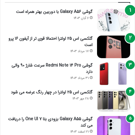
گوشی Galaxy A56 با دوربین بهتر همراه است
6 آبان 1403
گلکسی اس 25 اولترا احتمالا قوی تر از آیفون 16 پرو
است
17 مرداد 1403
گوشی Redmi Note 14 Pro سرعت شارژ 90 واتی
دارد
31 مرداد 1403
گلکسی اس 25 اولترا در چهار رنگ عرضه می شود
28 مهر 1403
گوشی Galaxy A55 بزودی بتا One UI 7 را دریافت
می کند
21 اسفند 1403