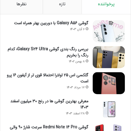
پرخواننده
تازه
نظرها
گوشی Galaxy A56 با دوربین بهتر همراه است
6 آبان 1403
بررسی رنگ بندی گوشی Galaxy S24 Ultra؛ کدام
رنگ را بخریم
8 بهمن 1402
گلکسی اس 25 اولترا احتمالا قوی تر از آیفون 16 پرو
است
17 مرداد 1403
معرفی بهترین گوشی ها در رنج ۳۰ میلیون اسفند
1403
28 اسفند 1403
گوشی Redmi Note 14 Pro سرعت شارژ 90 واتی