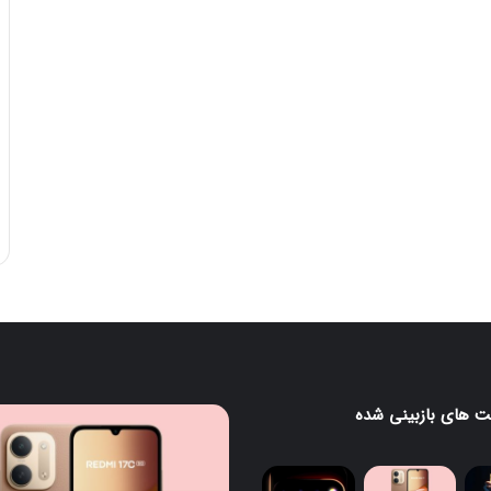
 های بازبینی شده
ردمی
گ
17C
5G
معرفی