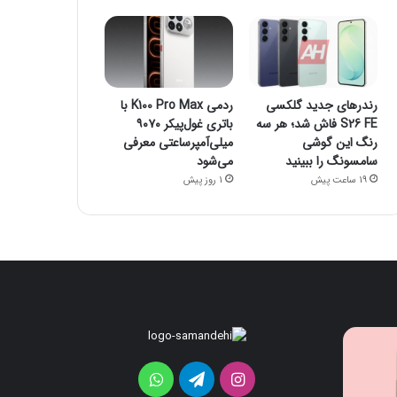
رندرهای جدید گلکسی
ردمی K100 Pro Max با
S26 FE فاش شد؛ هر سه
باتری غول‌پیکر ۹۰۷۰
رنگ این گوشی
میلی‌آمپرساعتی معرفی
سامسونگ را ببینید
می‌شود
19 ساعت پیش
1 روز پیش
قابلیت
رندرهای
جدید
جدید
HiLight
گلکسی
اینستاگرام
تلگرام
واتس
در
S26