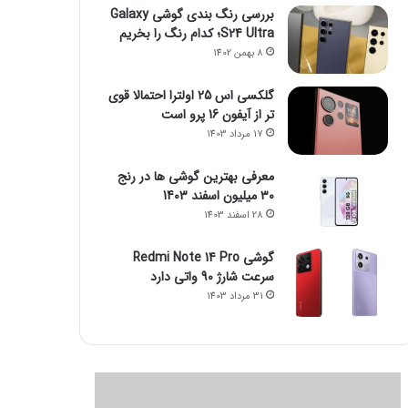
بررسی رنگ بندی گوشی Galaxy
S24 Ultra؛ کدام رنگ را بخریم
8 بهمن 1402
گلکسی اس 25 اولترا احتمالا قوی
تر از آیفون 16 پرو است
17 مرداد 1403
معرفی بهترین گوشی ها در رنج
۳۰ میلیون اسفند 1403
28 اسفند 1403
گوشی Redmi Note 14 Pro
سرعت شارژ 90 واتی دارد
31 مرداد 1403