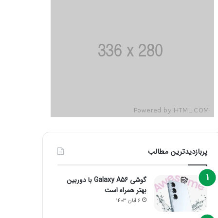
پربازدیدترین مطالب
گوشی Galaxy A56 با دوربین
بهتر همراه است
6 آبان 1403