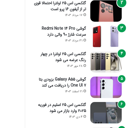
گلکسی اس 25 اولترا احتمالا قوی
تر از آیفون 16 پرو است
17 مرداد 1403
گوشی Redmi Note 14 Pro
سرعت شارژ 90 واتی دارد
31 مرداد 1403
گلکسی اس 25 اولترا در چهار
رنگ عرضه می شود
28 مهر 1403
گوشی Galaxy A55 بزودی بتا
One UI 7 را دریافت می کند
21 اسفند 1403
گلکسی اس 25 اسلیم در فوریه
2025 وارد بازار می شود
4 دی 1403