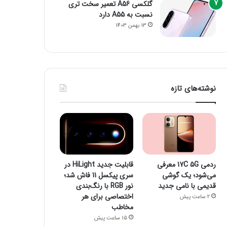
گلکسی A56 تعمیر سخت تری
نسبت به A55 دارد
13 بهمن 1403
نوشته‌های تازه
ردمی 17C 5G معرفی
قابلیت جدید HiLight در
می‌شود؛ یک گوشی
سری پیکسل 11 فاش شد؛
قدیمی با نامی جدید
نور RGB با رنگ‌بندی
اختصاصی برای هر
2 ساعت پیش
مخاطب
15 ساعت پیش