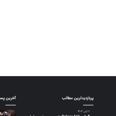
پربازدیدترین مطالب
آخرین پست
ردمی
مانیتور
K100
گیمین
۲۴۰
Pro
6 آبان 1403
Max
هرتزی