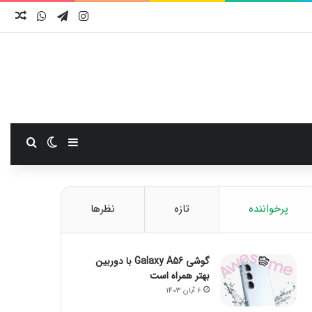
اینستاگرام
تلگرام
واتس آ
نوش
سایدبار
تغییر پوست
جستجو
پرخواننده
تازه
نظرها
گوشی Galaxy A56 با دوربین
بهتر همراه است
6 آبان 1403