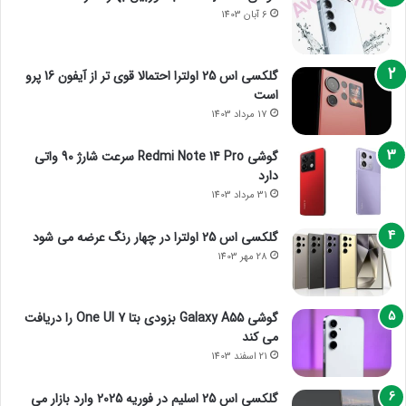
6 آبان 1403
گلکسی اس 25 اولترا احتمالا قوی تر از آیفون 16 پرو
است
17 مرداد 1403
گوشی Redmi Note 14 Pro سرعت شارژ 90 واتی
دارد
31 مرداد 1403
گلکسی اس 25 اولترا در چهار رنگ عرضه می شود
28 مهر 1403
گوشی Galaxy A55 بزودی بتا One UI 7 را دریافت
می کند
21 اسفند 1403
گلکسی اس 25 اسلیم در فوریه 2025 وارد بازار می