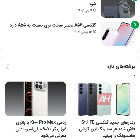
شود
4 دی 1403
گلکسی A56 تعمیر سخت تری نسبت به A55 دارد
13 بهمن 1403
نوشته‌های تازه
رندرهای جدید گلکسی S26 FE
ردمی K100 Pro Max با باتری
فاش شد؛ هر سه رنگ این گوشی
غول‌پیکر ۹۰۷۰ میلی‌آمپرساعتی
سامسونگ را ببینید
معرفی می‌شود