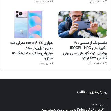
8 ساعت پیش
14 ساعت پیش
سامسونگ از سنسور ۲۰۰
هواوی nova 16 SE معرفی شد؛
مگاپیکسلی ISOCELL HPC
باتری غول‌پیکر ۸۵۰۰
رونمایی کرد؛ گزینه‌ای جدی برای
میلی‌آمپرساعتی و نمایشگر ۱۲۰
گلکسی S27 اولترا
هرتزی
14 ساعت پیش
1 روز پیش
پربازدیدترین مطالب
6 آبان 1403
گوشی Galaxy A56 با دوربین بهتر همراه است