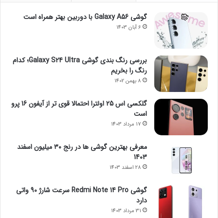
گوشی Galaxy A56 با دوربین بهتر همراه است
6 آبان 1403
بررسی رنگ بندی گوشی Galaxy S24 Ultra؛ کدام
رنگ را بخریم
8 بهمن 1402
گلکسی اس 25 اولترا احتمالا قوی تر از آیفون 16 پرو
است
17 مرداد 1403
معرفی بهترین گوشی ها در رنج ۳۰ میلیون اسفند
1403
28 اسفند 1403
گوشی Redmi Note 14 Pro سرعت شارژ 90 واتی
دارد
31 مرداد 1403