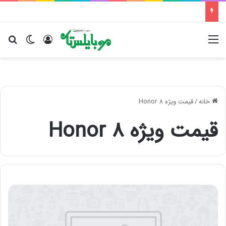
منو
ورود
تغییر پو
جس
خانه
/
قیمت ویژه Honor 8
قیمت ویژه Honor 8