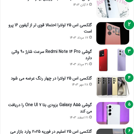
6 آبان 1403
گلکسی اس 25 اولترا احتمالا قوی تر از آیفون 16 پرو
است
17 مرداد 1403
گوشی Redmi Note 14 Pro سرعت شارژ 90 واتی
دارد
31 مرداد 1403
گلکسی اس 25 اولترا در چهار رنگ عرضه می شود
28 مهر 1403
گوشی Galaxy A55 بزودی بتا One UI 7 را دریافت
می کند
21 اسفند 1403
گلکسی اس 25 اسلیم در فوریه 2025 وارد بازار می