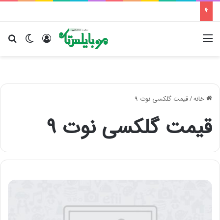
منو
ورود
تغییر پو
جس
خانه
/
قیمت گلکسی نوت 9
قیمت گلکسی نوت 9