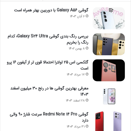
گوشی Galaxy A56 با دوربین بهتر همراه است
6 آبان 1403
بررسی رنگ بندی گوشی Galaxy S24 Ultra؛ کدام
رنگ را بخریم
8 بهمن 1402
گلکسی اس 25 اولترا احتمالا قوی تر از آیفون 16 پرو
است
17 مرداد 1403
معرفی بهترین گوشی ها در رنج ۳۰ میلیون اسفند
1403
28 اسفند 1403
گوشی Redmi Note 14 Pro سرعت شارژ 90 واتی
دارد
31 مرداد 1403