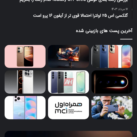
17 مرداد 1403
گلکسی اس 25 اولترا احتمالا قوی تر از آیفون 16 پرو است
آخرین پست های بازبینی شده
مانیتور
ردم