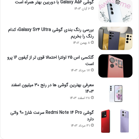
گوشی Galaxy A56 با دوربین بهتر همراه است
6 آبان 1403
بررسی رنگ بندی گوشی Galaxy S24 Ultra؛ کدام
رنگ را بخریم
8 بهمن 1402
گلکسی اس 25 اولترا احتمالا قوی تر از آیفون 16 پرو
است
17 مرداد 1403
معرفی بهترین گوشی ها در رنج ۳۰ میلیون اسفند
1403
28 اسفند 1403
گوشی Redmi Note 14 Pro سرعت شارژ 90 واتی
دارد
31 مرداد 1403