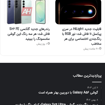
قابلیت جدید HiLight در سری
رندرهای جدید گلکسی S26 FE
پیکسل 11 فاش شد؛ نور RGB با
فاش شد؛ هر سه رنگ این گوشی
رنگ‌بندی اختصاصی برای هر
سامسونگ را ببینید
مخاطب
1 روز پیش
20 ساعت پیش
پربازدیدترین مطالب
6 آبان 1403
گوشی Galaxy A56 با دوربین بهتر همراه است
8 بهمن 1402
بررسی رنگ بندی گوشی Galaxy S24 Ultra؛ کدام رنگ را بخریم