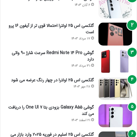
6 آبان 1403
گلکسی اس 25 اولترا احتمالا قوی تر از آیفون 16 پرو
است
17 مرداد 1403
گوشی Redmi Note 14 Pro سرعت شارژ 90 واتی
دارد
31 مرداد 1403
گلکسی اس 25 اولترا در چهار رنگ عرضه می شود
28 مهر 1403
گوشی Galaxy A55 بزودی بتا One UI 7 را دریافت
می کند
21 اسفند 1403
گلکسی اس 25 اسلیم در فوریه 2025 وارد بازار می