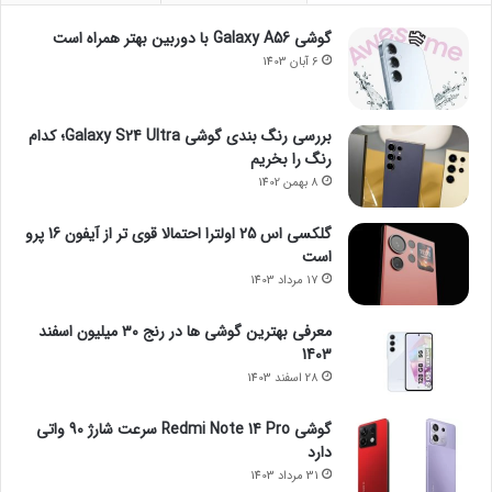
گوشی Galaxy A56 با دوربین بهتر همراه است
6 آبان 1403
بررسی رنگ بندی گوشی Galaxy S24 Ultra؛ کدام
رنگ را بخریم
8 بهمن 1402
گلکسی اس 25 اولترا احتمالا قوی تر از آیفون 16 پرو
است
17 مرداد 1403
معرفی بهترین گوشی ها در رنج ۳۰ میلیون اسفند
1403
28 اسفند 1403
گوشی Redmi Note 14 Pro سرعت شارژ 90 واتی
دارد
31 مرداد 1403