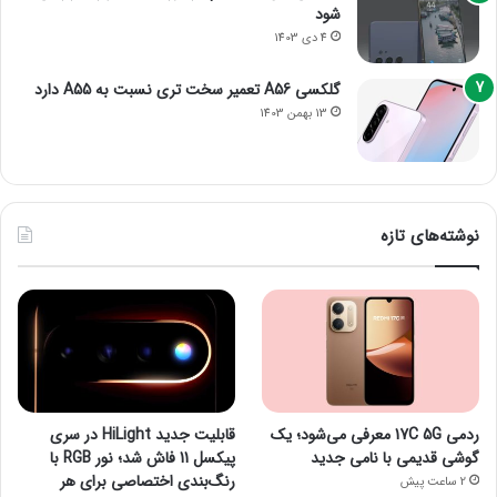
شود
4 دی 1403
گلکسی A56 تعمیر سخت تری نسبت به A55 دارد
13 بهمن 1403
نوشته‌های تازه
ردمی 17C 5G معرفی می‌شود؛ یک
قابلیت جدید HiLight در سری
گوشی قدیمی با نامی جدید
پیکسل 11 فاش شد؛ نور RGB با
رنگ‌بندی اختصاصی برای هر
2 ساعت پیش