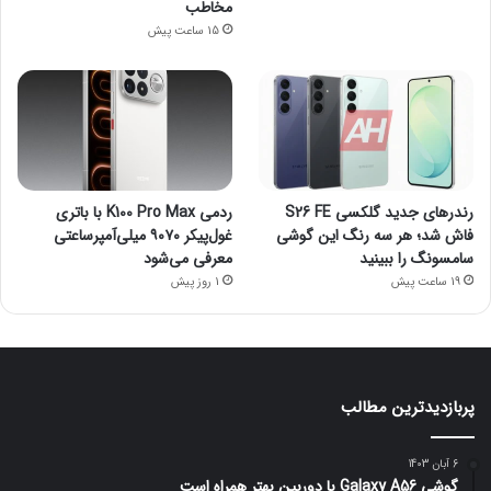
مخاطب
15 ساعت پیش
رندرهای جدید گلکسی S26 FE
ردمی K100 Pro Max با باتری
فاش شد؛ هر سه رنگ این گوشی
غول‌پیکر ۹۰۷۰ میلی‌آمپرساعتی
سامسونگ را ببینید
معرفی می‌شود
19 ساعت پیش
1 روز پیش
پربازدیدترین مطالب
6 آبان 1403
گوشی Galaxy A56 با دوربین بهتر همراه است