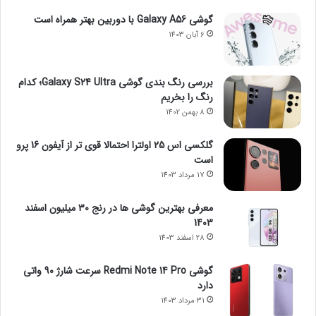
گوشی Galaxy A56 با دوربین بهتر همراه است
6 آبان 1403
بررسی رنگ بندی گوشی Galaxy S24 Ultra؛ کدام
رنگ را بخریم
8 بهمن 1402
گلکسی اس 25 اولترا احتمالا قوی تر از آیفون 16 پرو
است
17 مرداد 1403
معرفی بهترین گوشی ها در رنج ۳۰ میلیون اسفند
1403
28 اسفند 1403
گوشی Redmi Note 14 Pro سرعت شارژ 90 واتی
دارد
31 مرداد 1403