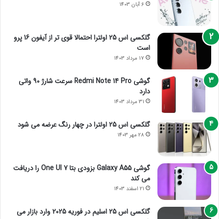
6 آبان 1403
گلکسی اس 25 اولترا احتمالا قوی تر از آیفون 16 پرو
است
17 مرداد 1403
گوشی Redmi Note 14 Pro سرعت شارژ 90 واتی
دارد
31 مرداد 1403
گلکسی اس 25 اولترا در چهار رنگ عرضه می شود
28 مهر 1403
گوشی Galaxy A55 بزودی بتا One UI 7 را دریافت
می کند
21 اسفند 1403
گلکسی اس 25 اسلیم در فوریه 2025 وارد بازار می