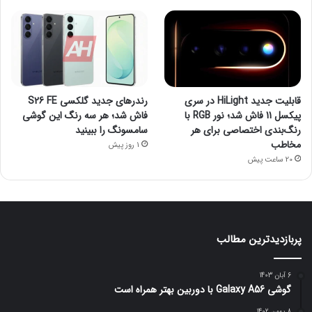
قابلیت جدید HiLight در سری
رندرهای جدید گلکسی S26 FE
پیکسل 11 فاش شد؛ نور RGB با
فاش شد؛ هر سه رنگ این گوشی
رنگ‌بندی اختصاصی برای هر
سامسونگ را ببینید
مخاطب
1 روز پیش
20 ساعت پیش
پربازدیدترین مطالب
6 آبان 1403
گوشی Galaxy A56 با دوربین بهتر همراه است
8 بهمن 1402