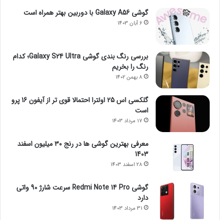
گوشی Galaxy A56 با دوربین بهتر همراه است
6 آبان 1403
بررسی رنگ بندی گوشی Galaxy S24 Ultra؛ کدام
رنگ را بخریم
8 بهمن 1402
گلکسی اس 25 اولترا احتمالا قوی تر از آیفون 16 پرو
است
17 مرداد 1403
معرفی بهترین گوشی ها در رنج ۳۰ میلیون اسفند
1403
28 اسفند 1403
گوشی Redmi Note 14 Pro سرعت شارژ 90 واتی
دارد
31 مرداد 1403