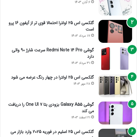
6 آبان 1403
گلکسی اس 25 اولترا احتمالا قوی تر از آیفون 16 پرو
است
17 مرداد 1403
گوشی Redmi Note 14 Pro سرعت شارژ 90 واتی
دارد
31 مرداد 1403
گلکسی اس 25 اولترا در چهار رنگ عرضه می شود
28 مهر 1403
گوشی Galaxy A55 بزودی بتا One UI 7 را دریافت
می کند
21 اسفند 1403
گلکسی اس 25 اسلیم در فوریه 2025 وارد بازار می