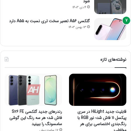
شود
4 دی 1403
گلکسی A56 تعمیر سخت تری نسبت به A55 دارد
13 بهمن 1403
نوشته‌های تازه
قابلیت جدید HiLight در سری
رندرهای جدید گلکسی S26 FE
پیکسل 11 فاش شد؛ نور RGB با
فاش شد؛ هر سه رنگ این گوشی
رنگ‌بندی اختصاصی برای هر
سامسونگ را ببینید
مخاطب
17 ساعت پیش