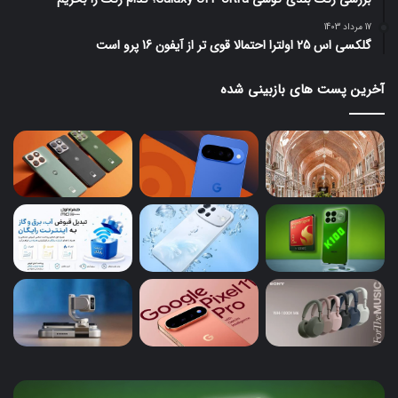
17 مرداد 1403
گلکسی اس 25 اولترا احتمالا قوی تر از آیفون 16 پرو است
آخرین پست های بازبینی شده
ردمی
پیک