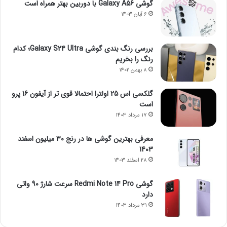
گوشی Galaxy A56 با دوربین بهتر همراه است
6 آبان 1403
بررسی رنگ بندی گوشی Galaxy S24 Ultra؛ کدام
رنگ را بخریم
8 بهمن 1402
گلکسی اس 25 اولترا احتمالا قوی تر از آیفون 16 پرو
است
17 مرداد 1403
معرفی بهترین گوشی ها در رنج ۳۰ میلیون اسفند
1403
28 اسفند 1403
گوشی Redmi Note 14 Pro سرعت شارژ 90 واتی
دارد
31 مرداد 1403