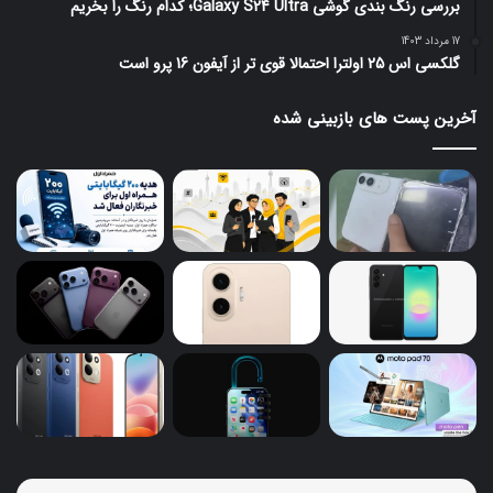
بررسی رنگ بندی گوشی Galaxy S24 Ultra؛ کدام رنگ را بخریم
17 مرداد 1403
گلکسی اس 25 اولترا احتمالا قوی تر از آیفون 16 پرو است
آخرین پست های بازبینی شده
گلکسی
گوش