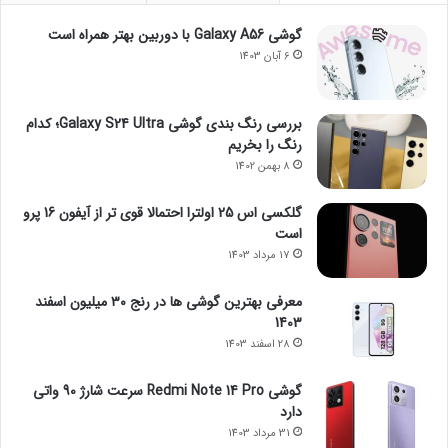
گوشی Galaxy A56 با دوربین بهتر همراه است
6 آبان 1403
بررسی رنگ بندی گوشی Galaxy S24 Ultra؛ کدام
رنگ را بخریم
8 بهمن 1402
گلکسی اس 25 اولترا احتمالا قوی تر از آیفون 16 پرو
است
17 مرداد 1403
معرفی بهترین گوشی ها در رنج ۳۰ میلیون اسفند
1403
28 اسفند 1403
گوشی Redmi Note 14 Pro سرعت شارژ 90 واتی
دارد
31 مرداد 1403