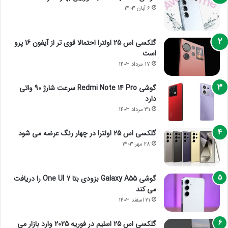
6 آبان 1403
گلکسی اس 25 اولترا احتمالا قوی تر از آیفون 16 پرو
است
17 مرداد 1403
گوشی Redmi Note 14 Pro سرعت شارژ 90 واتی
دارد
31 مرداد 1403
گلکسی اس 25 اولترا در چهار رنگ عرضه می شود
28 مهر 1403
گوشی Galaxy A55 بزودی بتا One UI 7 را دریافت
می کند
21 اسفند 1403
گلکسی اس 25 اسلیم در فوریه 2025 وارد بازار می