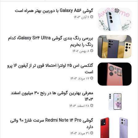
گوشی Galaxy A56 با دوربین بهتر همراه است
6 آبان 1403
بررسی رنگ بندی گوشی Galaxy S24 Ultra؛ کدام
رنگ را بخریم
8 بهمن 1402
گلکسی اس 25 اولترا احتمالا قوی تر از آیفون 16 پرو
است
17 مرداد 1403
معرفی بهترین گوشی ها در رنج ۳۰ میلیون اسفند
1403
28 اسفند 1403
گوشی Redmi Note 14 Pro سرعت شارژ 90 واتی
دارد
31 مرداد 1403