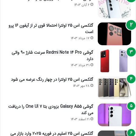
6 آبان 1403
گلکسی اس 25 اولترا احتمالا قوی تر از آیفون 16 پرو
است
17 مرداد 1403
گوشی Redmi Note 14 Pro سرعت شارژ 90 واتی
دارد
31 مرداد 1403
گلکسی اس 25 اولترا در چهار رنگ عرضه می شود
28 مهر 1403
گوشی Galaxy A55 بزودی بتا One UI 7 را دریافت
می کند
21 اسفند 1403
گلکسی اس 25 اسلیم در فوریه 2025 وارد بازار می