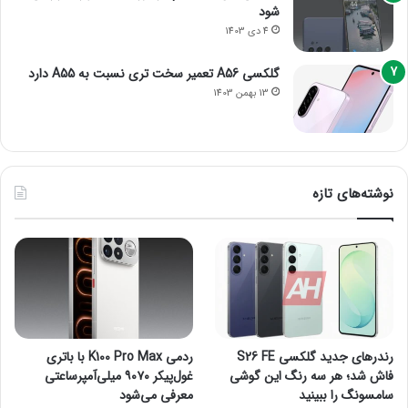
شود
4 دی 1403
گلکسی A56 تعمیر سخت تری نسبت به A55 دارد
13 بهمن 1403
نوشته‌های تازه
رندرهای جدید گلکسی S26 FE
ردمی K100 Pro Max با باتری
فاش شد؛ هر سه رنگ این گوشی
غول‌پیکر ۹۰۷۰ میلی‌آمپرساعتی
سامسونگ را ببینید
معرفی می‌شود