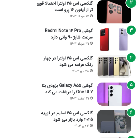
گلکسی اس 25 اولترا احتمالا قوی
تر از آیفون 16 پرو است
17 مرداد 1403
گوشی Redmi Note 14 Pro
سرعت شارژ 90 واتی دارد
31 مرداد 1403
گلکسی اس 25 اولترا در چهار
رنگ عرضه می شود
28 مهر 1403
گوشی Galaxy A55 بزودی بتا
One UI 7 را دریافت می کند
21 اسفند 1403
گلکسی اس 25 اسلیم در فوریه
2025 وارد بازار می شود
4 دی 1403