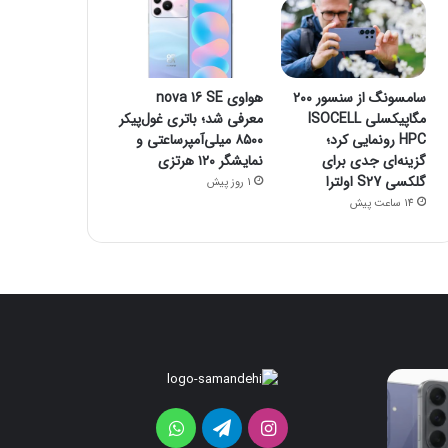
سامسونگ از سنسور ۲۰۰
هواوی nova 16 SE
مگاپیکسلی ISOCELL
معرفی شد؛ باتری غول‌پیکر
HPC رونمایی کرد؛
۸۵۰۰ میلی‌آمپرساعتی و
گزینه‌ای جدی برای
نمایشگر ۱۲۰ هرتزی
گلکسی S27 اولترا
1 روز پیش
14 ساعت پیش
ردمی
سامسونگ
K100
از
Pro
سنسور
اینستاگرام
تلگرام
واتس
۲۰۰
Max