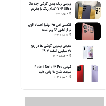
بررسی رنگ بندی گوشی Galaxy
S24 Ultra؛ کدام رنگ را بخریم
8 بهمن 1402
گلکسی اس 25 اولترا احتمالا قوی
تر از آیفون 16 پرو است
17 مرداد 1403
معرفی بهترین گوشی ها در رنج
۳۰ میلیون اسفند 1403
28 اسفند 1403
گوشی Redmi Note 14 Pro
سرعت شارژ 90 واتی دارد
31 مرداد 1403