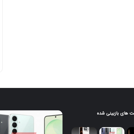
 های بازبینی شده
رندرهای
جدید
H
گلکسی
S26