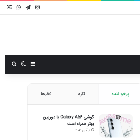
اینستاگرام
تلگرام
واتس آ
نوش
سایدبار
تغییر پوست
جستجو
پرخواننده
تازه
نظرها
گوشی Galaxy A56 با دوربین
بهتر همراه است
6 آبان 1403