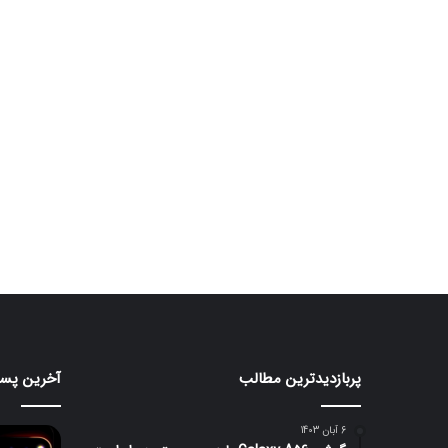
پربازدیدترین مطالب
آخرین پست
هواوی
قابلیت
nova
جدید
iLight
16
6 آبان 1403
SE
در