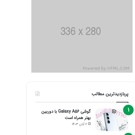
پربازدیدترین مطالب
گوشی Galaxy A56 با دوربین
بهتر همراه است
6 آبان 1403