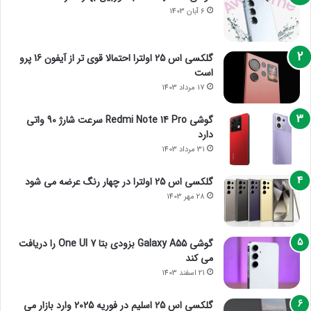
6 آبان 1403
گلکسی اس 25 اولترا احتمالا قوی تر از آیفون 16 پرو
است
17 مرداد 1403
گوشی Redmi Note 14 Pro سرعت شارژ 90 واتی
دارد
31 مرداد 1403
گلکسی اس 25 اولترا در چهار رنگ عرضه می شود
28 مهر 1403
گوشی Galaxy A55 بزودی بتا One UI 7 را دریافت
می کند
21 اسفند 1403
گلکسی اس 25 اسلیم در فوریه 2025 وارد بازار می