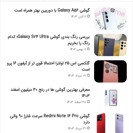
گوشی Galaxy A56 با دوربین بهتر همراه است
6 آبان 1403
بررسی رنگ بندی گوشی Galaxy S24 Ultra؛ کدام
رنگ را بخریم
8 بهمن 1402
گلکسی اس 25 اولترا احتمالا قوی تر از آیفون 16 پرو
است
17 مرداد 1403
معرفی بهترین گوشی ها در رنج ۳۰ میلیون اسفند
1403
28 اسفند 1403
گوشی Redmi Note 14 Pro سرعت شارژ 90 واتی
دارد
31 مرداد 1403